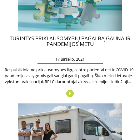
Informacija psichikos sveikatos centrams
Projektai
TURINTYS PRIKLAUSOMYBIŲ PAGALBĄ GAUNA IR
PANDEMIJOS METU
Naujienos
Apie paslaugas
17 Birželio, 2021
Respublikiniame priklausomybės ligų centre pacientai net ir COVID-19
pandemijos sąlygomis gali saugiai gauti pagalbą. Šiuo metu Lietuvoje
Tyrimai
vykstant vakcinacijai, RPLC darbuotojai aktyviai skiepijosi ir didžioji…
Renginiai
Įvykiai