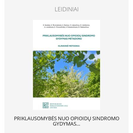
Karjera
LEIDINIAI
Savanorių anketa
DUK
Leidiniai
PRIKLAUSOMYBĖS NUO OPIOIDŲ SINDROMO
GYDYMAS…