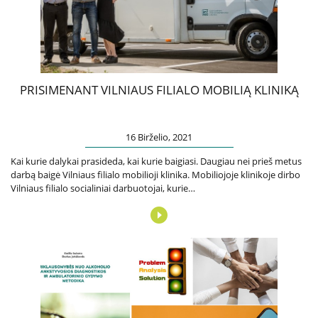
Apie mus
Struktūra
Misija, vertybės, vizija
Vadovė
PRISIMENANT VILNIAUS FILIALO MOBILIĄ KLINIKĄ
Valdymo struktūra
Valdymas
16 Birželio, 2021
Komisijos ir darbo grupės
Kai kurie dalykai prasideda, kai kurie baigiasi. Daugiau nei prieš metus
Vadovybės darbotvarkė
darbą baigė Vilniaus filialo mobilioji klinika. Mobiliojoje klinikoje dirbo
Vilniaus filialo socialiniai darbuotojai, kurie…
Administracinė informacija
Planavimo dokumentai
Darbo užmokestis
Paskatinimai ir apdovanojimai
Viešieji pirkimai