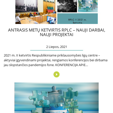
Kita pagalba Lietuvoje
Valstybinės įstaigos
ANTRASIS METŲ KETVIRTIS RPLC – NAUJI DARBAI,
NAUJI PROJEKTAI
Nevyriausybinės organizacijos
2 Liepos, 2021
Priklausomybių konsultantai
2021 m. II ketvirtis Respublikiniame priklausomybės ligų centre –
aktyviai įgyvendinami projektai, rengiamos konferencijos bei dirbama
jau slopstančios pandemijos fone. KONFERENCIJA APIE
PRIKLAUSOMYBĖS LIGŲ GYDYMO…
Žemo slenksčio paslaugos
CRAFT specialistų konsultacijos
Informacija tėvams