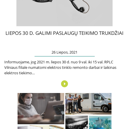
Paslaugos artimiesiems
Mokamos paslaugos
LIEPOS 30 D. GALIMI PASLAUGŲ TEIKIMO TRUKDŽIAI
Paslaugos apmokamos iš PSD fondo
26 Liepos, 2021
Informuojame, jog 2021 m. liepos 30 d. nuo 9 val. iki 15 val. RPLC
Kitos paslaugos
Vilniaus filiale numatomi elektros tinklo remonto darbai ir laikinas
elektros tiekimo…
Pažymų išdavimas
Anoniminės paslaugos
Nedarbingumo pažymėjimas
Apsvaigimo nustatymas ir biologinių terpių paėmimas
Remisijos patvirtinimas
Mokymai specialistams