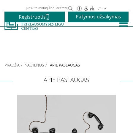
Paieška
LT
Pažymos užsakymas
Registruotis
Paslaugos
Alkoholio priklausomybės gydymas
PRADŽIA
NAUJIENOS
APIE PASLAUGAS
Narkotikų priklausomybės gydymas
APIE PASLAUGAS
Nikotino priklausomybės gydymas
Elgesio priklausomybės gydymas
Vaikams ir paaugliams