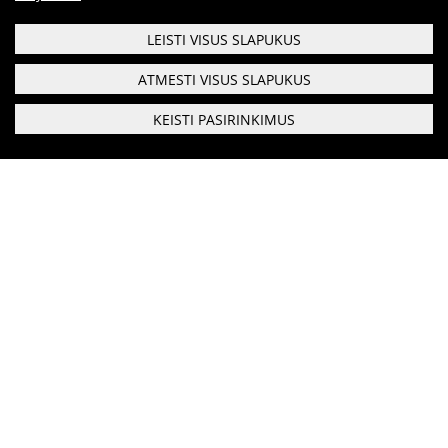
LEISTI VISUS SLAPUKUS
ATMESTI VISUS SLAPUKUS
KEISTI PASIRINKIMUS
Respublikinis priklausomybės ligų centras
Biudžetinė įstaiga
Duomenys saugomi Juridinių asmenų registre kodas:
190999616
Gerosios Vilties g. 3, Vilnius, LT-03147
Telefonas:
0 5 213 7274
Faksas:
0 5 216 0019
El. paštas:
rplc@rplc.lt
Bendraukime