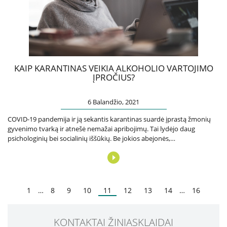
Atsakomybė
Elgesio kodeksas
Informacija dėl privačių interesų deklaravimo
RPLC dovanų politika
KAIP KARANTINAS VEIKIA ALKOHOLIO VARTOJIMO
ĮPROČIUS?
Duomenys
6 Balandžio, 2021
Duomenų apsauga
Atviri duomenys
COVID-19 pandemija ir ją sekantis karantinas suardė įprastą žmonių
gyvenimo tvarką ir atnešė nemažai apribojimų. Tai lydėjo daug
psichologinių bei socialinių iššūkių. Be jokios abejonės,…
Veikla
RPLC nuostatai
Veiklos sritys
1
…
8
9
10
11
12
13
14
…
16
Teisinė informacija
RPLC vidaus tvarkos taisyklės (informacija
KONTAKTAI ŽINIASKLAIDAI
pacientams)