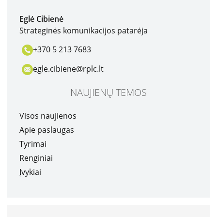
Eglė Cibienė
Strateginės komunikacijos patarėja
Apklausos
+370 5 213 7683
Apie paslaugų kokybę RPLC
Pacientų lūkesčių ir pasitenkinimo analizė
egle.cibiene@rplc.lt
teikiamomis paslaugomis
NAUJIENŲ TEMOS
Pranešėjų apsauga
Visos naujienos
Apie paslaugas
Konsultavimasis su visuomene
Tyrimai
Renginiai
Įvykiai
Struktūra ir kontaktinė informacija
Karjera