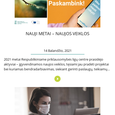
Biudžeto vykdymo ataskaitų rinkiniai
Finansinių ataskaitų rinkiniai
Tarnybiniai lengvieji automobiliai
Lėšos veiklai viešinti
Interneto svetainės atitikties paraiška
NAUJI METAI – NAUJOS VEIKLOS
Aukcionai
14 Balandžio, 2021
Korupcijos prevencija
2021 metai Respublikiniame priklausomybės ligų centre prasidėjo
aktyviai – įgyvendinamos naujos veiklos, tęsiami jau pradėti projektai
Vadovės kreipimasis
bei kuriamas bendradarbiavimas, siekiant gerinti paslaugų, teikiamų
priklausomybe sergantiems…
Praneškite apie korupciją
Korupcijos prevencijos vykdytojai
Sąrašas RPLC pareigybių, dėl kurių teikiamas
prašymas STT
Korupcijos prevencijos programa
Korupcijos prasireiškimo tikimybė ir rizikos analizė