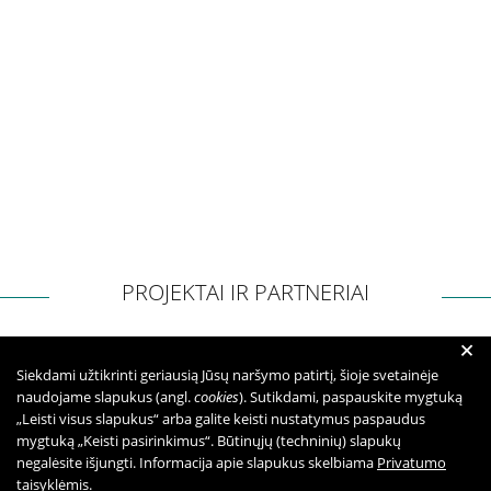
PROJEKTAI IR PARTNERIAI
+
Siekdami užtikrinti geriausią Jūsų naršymo patirtį, šioje svetainėje
naudojame slapukus (angl.
cookies
). Sutikdami, paspauskite mygtuką
„Leisti visus slapukus“ arba galite keisti nustatymus paspaudus
mygtuką „Keisti pasirinkimus“. Būtinųjų (techninių) slapukų
negalėsite išjungti. Informacija apie slapukus skelbiama
Privatumo
taisyklėmis
.