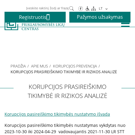
Paieška
LT
Pažymos užsakymas
Registruotis
Paslaugos
Alkoholio priklausomybės gydymas
PRADŽIA
APIE MUS
KORUPCIJOS PREVENCIJA
Narkotikų priklausomybės gydymas
KORUPCIJOS PRASIREIŠKIMO TIKIMYBĖ IR RIZIKOS ANALIZĖ
KORUPCIJOS PRASIREIŠKIMO
Nikotino priklausomybės gydymas
TIKIMYBĖ IR RIZIKOS ANALIZĖ
Elgesio priklausomybės gydymas
Korupcijos pasireiškimo tikimybės nustatymo išvada
Korupcijos pasireiškimo tikimybės nustatymas vykdytas nuo
Vaikams ir paaugliams
2023-10-30 iki 2024-04-29 vadovaujantis 2021-11-30 LR STT