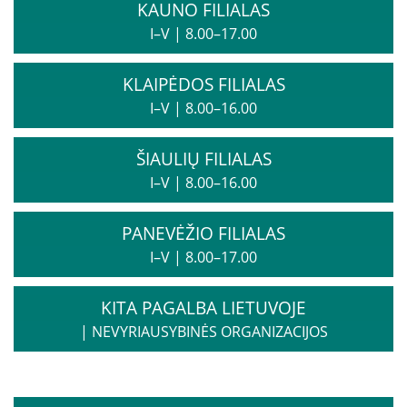
Biudžeto vykdymo ataskaitų rinkiniai
KAUNO FILIALAS
I–V
|
8.00–17.00
Finansinių ataskaitų rinkiniai
Tarnybiniai lengvieji automobiliai
KLAIPĖDOS FILIALAS
Lėšos veiklai viešinti
I–V
|
8.00–16.00
Interneto svetainės atitikties paraiška
Aukcionai
ŠIAULIŲ FILIALAS
I–V
|
8.00–16.00
Korupcijos prevencija
PANEVĖŽIO FILIALAS
Vadovės kreipimasis
I–V
|
8.00–17.00
Praneškite apie korupciją
Korupcijos prevencijos vykdytojai
KITA PAGALBA LIETUVOJE
Sąrašas RPLC pareigybių, dėl kurių teikiamas
|
NEVYRIAUSYBINĖS ORGANIZACIJOS
prašymas STT
Korupcijos prevencijos programa
Korupcijos prasireiškimo tikimybė ir rizikos analizė