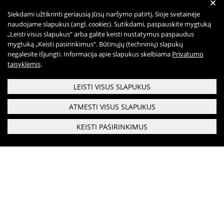
+
Siekdami užtikrinti geriausią Jūsų naršymo patirtį, šioje svetainėje
naudojame slapukus (angl.
cookies
). Sutikdami, paspauskite mygtuką
„Leisti visus slapukus“ arba galite keisti nustatymus paspaudus
mygtuką „Keisti pasirinkimus“. Būtinųjų (techninių) slapukų
negalėsite išjungti. Informacija apie slapukus skelbiama
Privatumo
taisyklėmis
.
LEISTI VISUS SLAPUKUS
ATMESTI VISUS SLAPUKUS
KEISTI PASIRINKIMUS
Respublikinis priklausomybės ligų centras
Biudžetinė įstaiga
Duomenys saugomi Juridinių asmenų registre kodas:
190999616
Gerosios Vilties g. 3, Vilnius, LT-03147