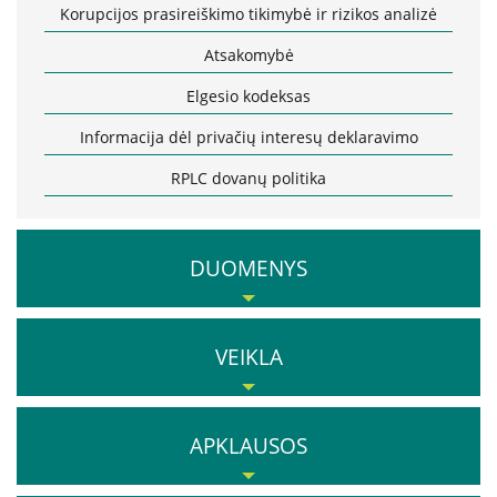
Korupcijos prasireiškimo tikimybė ir rizikos analizė
Interneto svetainės atitikties paraiška
Atsakomybė
Aukcionai
Apklausos
Elgesio kodeksas
Apie paslaugų kokybę RPLC
Informacija dėl privačių interesų deklaravimo
Pacientų lūkesčių ir pasitenkinimo analizė
teikiamomis paslaugomis
RPLC dovanų politika
Pranešėjų apsauga
DUOMENYS
Konsultavimasis su visuomene
Duomenų apsauga
VEIKLA
Atviri duomenys
Struktūra ir kontaktinė informacija
RPLC nuostatai
APKLAUSOS
Karjera
Veiklos sritys