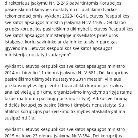
direktoriaus įsakymu Nr. 2-246 patvirtintomis Korupcijos
pasireiškimo tikimybės nustatymo ir jo atlikimo tvarkos
Paslaugos artimiesiems
rekomendacijomis, Vykdant 2023-10-24 Lietuvos Respublikos
sveikatos apsaugos ministro įsakymą Nr.V-1105 „Dėl darbo
grupės korupcijos pasireiškimo tikimybei Lietuvos Respublikos
Mokamos paslaugos
sveikatos apsaugos ministerijoje ir sveikatos priežiūros
įstaigose, kurių savininko ar dalininko teisis ir pareigas
įgyvendina Lietuvos Respublikos sveikatos apsaugos
Paslaugos apmokamos iš PSD fondo
ministerija, nustatyti sudarymo“.
Vykdant Lietuvos Respublikos sveikatos apsaugos ministro
Kitos paslaugos
2014 m. birželio 11 dienos įsakymą Nr.V-681 „Dėl korupcijos
pasireiškimo tikimybės nustatymo 2014 metais“, Vilniaus
Pažymų išdavimas
priklausomybės ligų centre buvo atlikta korupcijos rizikos
Anoniminės paslaugos
analizė viešųjų pirkimų organizavimo ir vykdymo srityje (tame
Nedarbingumo pažymėjimas
tarpe maitinimo paslaugų pirkimo srityje). Atlikus vertinimą
didelės korupcijos pasireiškimo tikimybės nenustatyta. Su
Apsvaigimo nustatymas ir biologinių terpių paėmimas
atliktos korupcijos pasireiškimo tikimybės ataskaita galima
Remisijos patvirtinimas
susipažinti
čia
.
Mokymai specialistams
Vykdant Lietuvos Respublikos sveikatos apsaugos ministro
2015 m. kovo 23 dienos įsakymą Nr.V-384 „Dėl korupcijos