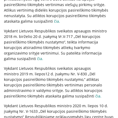
Informacija psichikos sveikatos centrams
pasireiškimo tikimybės vertinimas viešųjų pirkimų srityje.
Atlikus vertinimą didelės korupcijos pasireiškimo tikimybės
nenustatyta. Su atliktos korupcijos pasireiškimo tikimybės
ataskaita galima susipažinti
čia
.
Projektai
Vykdant Lietuvos Respublikos sveikatos apsaugos ministro
2018 m. birželio 20 d. įsakymą Vr.V-717 „Dėl korupcijos
Naujienos
pasireiškimo tikimybės nustatymo“, teikta informacija
korupcijos atsiradimo tikimybės atliekų tvarkymo
Apie paslaugas
organizavimo srityje vertinimui. Su pateikta informacija
galima susipažinti
čia
.
Tyrimai
Vykdant Lietuvos Respublikos sveikatos apsaugos
ministro 2019 m. liepos12 d. įsakymu Nr. V-830 „Dėl
korupcijos pasireiškimo tikimybės nustatymo,“ atliktas
Renginiai
korupcijos pasireiškimo tikimybės vertinimas personalo
administravimo ir valdymo srityje. Su atliktos korupcijos
pasireiškimo tikimybės ataskaita galima susipažinti
čia
.
Įvykiai
Vykdant Lietuvos Respublikos ministro 2020 m. liepos 10 d.
įsakymą Nr. V-1633 „Dėl korupcijos pasireiškimo tikimybės
nustatymo“ Respublikiniame priklausomybės ligų centre buvo