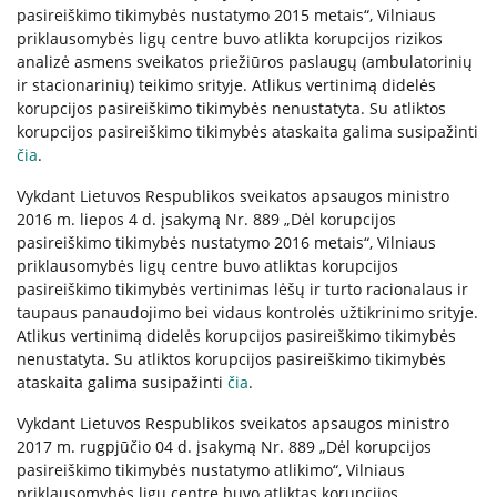
pasireiškimo tikimybės nustatymo 2015 metais“, Vilniaus
priklausomybės ligų centre buvo atlikta korupcijos rizikos
Kita pagalba Lietuvoje
analizė asmens sveikatos priežiūros paslaugų (ambulatorinių
ir stacionarinių) teikimo srityje. Atlikus vertinimą didelės
Valstybinės įstaigos
korupcijos pasireiškimo tikimybės nenustatyta. Su atliktos
korupcijos pasireiškimo tikimybės ataskaita galima susipažinti
čia
.
Nevyriausybinės organizacijos
Vykdant Lietuvos Respublikos sveikatos apsaugos ministro
2016 m. liepos 4 d. įsakymą Nr. 889 „Dėl korupcijos
Priklausomybių konsultantai
pasireiškimo tikimybės nustatymo 2016 metais“, Vilniaus
priklausomybės ligų centre buvo atliktas korupcijos
pasireiškimo tikimybės vertinimas lėšų ir turto racionalaus ir
Žemo slenksčio paslaugos
taupaus panaudojimo bei vidaus kontrolės užtikrinimo srityje.
Atlikus vertinimą didelės korupcijos pasireiškimo tikimybės
nenustatyta. Su atliktos korupcijos pasireiškimo tikimybės
CRAFT specialistų konsultacijos
ataskaita galima susipažinti
čia
.
Vykdant Lietuvos Respublikos sveikatos apsaugos ministro
2017 m. rugpjūčio 04 d. įsakymą Nr. 889 „Dėl korupcijos
Informacija tėvams
pasireiškimo tikimybės nustatymo atlikimo“, Vilniaus
priklausomybės ligų centre buvo atliktas korupcijos