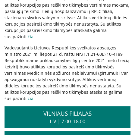
Apie mus
atliktas korupcijos pasireiškimo tikimybės vertinimas mokamų
paslaugų teikimo ir eilių hospitalizavimui į RPLC filialų
Struktūra
stacionaro skyrius valdymo srityse. Atlikus vertinimą didelės
korupcijos pasireiškimo tikimybės nenustatyta. Su atliktos
Misija, vertybės, vizija
korupcijos pasireiškimo tikimybės ataskaita galima
Vadovė
susipažinti
čia
.
Valdymo struktūra
Vadovaujantis Lietuvos Respublikos sveikatos apsaugos
Valdymas
ministro 2021 m. liepos 21 d. raštu Nr.(1.1.21-60E) 10-4189
Komisijos ir darbo grupės
Respublikiniame priklausomybės ligų centre 2021 metų trečią
ketvirtį buvo atliktas korupcijos pasireiškimo tikimybės
Vadovybės darbotvarkė
vertinimas Medicininės apžiūros neblaivumui (girtumui) ir/ar
apsvaigimui nustatyti vykdymo srityje. Atlikus vertinimą
didelės korupcijos pasireiškimo tikimybės nenustatyta. Su
Administracinė informacija
atliktos korupcijos pasireiškimo tikimybės ataskaita galima
susipažinti
čia
.
Planavimo dokumentai
Darbo užmokestis
VILNIAUS FILIALAS
Paskatinimai ir apdovanojimai
I–V
|
7.00–18.00
Viešieji pirkimai