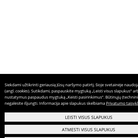
Siekdami užtikrinti geriausią Jūsų naršymo patirtį, šioje svetainėje naud
(angl.
cookies
). Sutikdami, paspauskite mygtuką „Leisti visus slapukus“ arba
nustatymus paspaudus mygtuką „Keisti pasirinkimus“. Būtinųjų (technin
negalėsite išjungti. Informacija apie slapukus skelbiama
Privatumo taisyk
LEISTI VISUS SLAPUKUS
ATMESTI VISUS SLAPUKUS