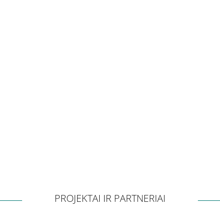
Apklausos
Apie paslaugų kokybę RPLC
Pacientų lūkesčių ir pasitenkinimo analizė teikiamomis paslaugo
Pranešėjų apsauga
Konsultavimasis su visuomene
Struktūra ir kontaktinė informacija
Karjera
PROJEKTAI IR PARTNERIAI
Karjera