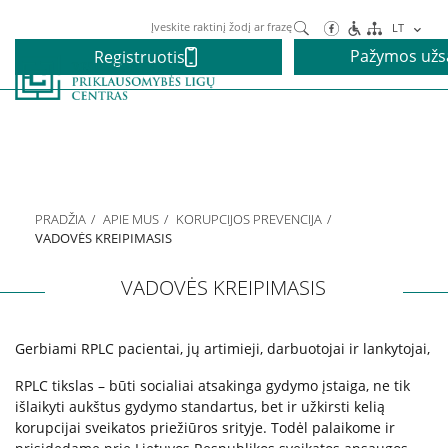
Paieška
LT
Pažymos už
Registruotis
Paslaugos
Alkoholio priklausomybės gydymas
PRADŽIA
APIE MUS
KORUPCIJOS PREVENCIJA
Narkotikų priklausomybės gydymas
VADOVĖS KREIPIMASIS
VADOVĖS KREIPIMASIS
Nikotino priklausomybės gydymas
Gerbiami RPLC pacientai, jų artimieji, darbuotojai ir lankytojai,
Elgesio priklausomybės gydymas
RPLC tikslas – būti socialiai atsakinga gydymo įstaiga, ne tik
išlaikyti aukštus gydymo standartus, bet ir užkirsti kelią
Vaikams ir paaugliams
korupcijai sveikatos priežiūros srityje. Todėl palaikome ir