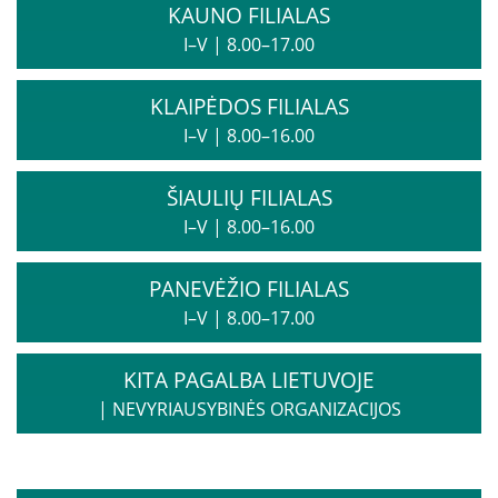
KAUNO FILIALAS
Informacija psichikos sveikatos centrams
I–V
|
8.00–17.00
KLAIPĖDOS FILIALAS
Projektai
I–V
|
8.00–16.00
Naujienos
ŠIAULIŲ FILIALAS
Apie paslaugas
I–V
|
8.00–16.00
Tyrimai
PANEVĖŽIO FILIALAS
I–V
|
8.00–17.00
Renginiai
KITA PAGALBA LIETUVOJE
|
NEVYRIAUSYBINĖS ORGANIZACIJOS
Įvykiai