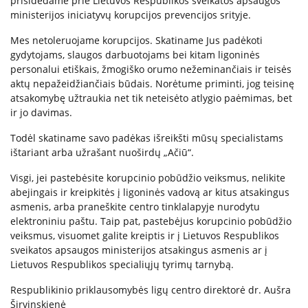
prisidedame prie Lietuvos Respublikos sveikatos apsaugos
ministerijos iniciatyvų korupcijos prevencijos srityje.
Paslaugos artimiesiems
Mes netoleruojame korupcijos. Skatiname Jus padėkoti
gydytojams, slaugos darbuotojams bei kitam ligoninės
Mokamos paslaugos
personalui etiškais, žmogiško orumo nežeminančiais ir teisės
aktų nepažeidžiančiais būdais. Norėtume priminti, jog teisinę
atsakomybę užtraukia net tik neteisėto atlygio paėmimas, bet
Paslaugos apmokamos iš PSD fondo
ir jo davimas.
Todėl skatiname savo padėkas išreikšti mūsų specialistams
ištariant arba užrašant nuoširdų „Ačiū“.
Kitos paslaugos
Visgi, jei pastebėsite korupcinio pobūdžio veiksmus, nelikite
Pažymų išdavimas
abejingais ir kreipkitės į ligoninės vadovą ar kitus atsakingus
Anoniminės paslaugos
asmenis, arba praneškite centro tinklalapyje nurodytu
Nedarbingumo pažymėjimas
elektroniniu paštu. Taip pat, pastebėjus korupcinio pobūdžio
veiksmus, visuomet galite kreiptis ir į Lietuvos Respublikos
Apsvaigimo nustatymas ir biologinių terpių paėmimas
sveikatos apsaugos ministerijos atsakingus asmenis ar į
Remisijos patvirtinimas
Lietuvos Respublikos specialiųjų tyrimų tarnybą.
Mokymai specialistams
Respublikinio priklausomybės ligų centro direktorė dr. Aušra
Širvinskienė