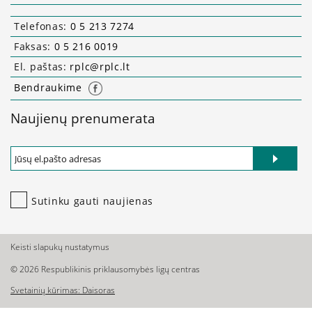
Telefonas:
0 5 213 7274
Faksas:
0 5 216 0019
El. paštas:
rplc@rplc.lt
Bendraukime
Naujienų prenumerata
Užsisakyti naujienlaiškį
Sutinku gauti naujienas
Keisti slapukų nustatymus
© 2026 Respublikinis priklausomybės ligų centras
Svetainių kūrimas: Daisoras