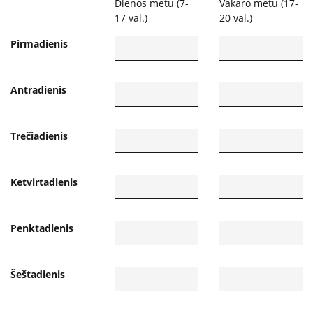
Atsakomybė
Dienos metu (7-
Vakaro metu (17-
17 val.)
20 val.)
Elgesio kodeksas
Pirmadienis
Informacija dėl privačių interesų deklaravimo
RPLC dovanų politika
Antradienis
Duomenys
Trečiadienis
Duomenų apsauga
Atviri duomenys
Ketvirtadienis
Veikla
Penktadienis
RPLC nuostatai
Veiklos sritys
Šeštadienis
Teisinė informacija
RPLC vidaus tvarkos taisyklės (informacija
pacientams)