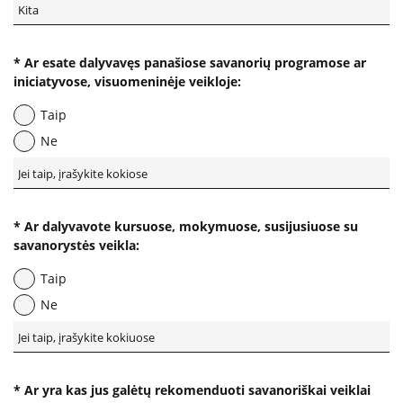
Kita pagalba Lietuvoje
* Ar esate dalyvavęs panašiose savanorių programose ar
iniciatyvose, visuomeninėje veikloje:
Valstybinės įstaigos
Taip
Nevyriausybinės organizacijos
Ne
Priklausomybių konsultantai
* Ar dalyvavote kursuose, mokymuose, susijusiuose su
savanorystės veikla:
Žemo slenksčio paslaugos
Taip
Ne
CRAFT specialistų konsultacijos
Informacija tėvams
* Ar yra kas jus galėtų rekomenduoti savanoriškai veiklai