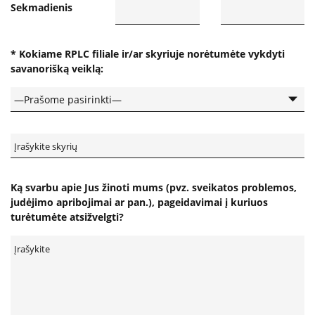
Sekmadienis
Apklausos
* Kokiame RPLC filiale ir/ar skyriuje norėtumėte vykdyti
savanorišką veiklą:
Apie paslaugų kokybę RPLC
Pacientų lūkesčių ir pasitenkinimo analizė
teikiamomis paslaugomis
Pranešėjų apsauga
Ką svarbu apie Jus žinoti mums (pvz. sveikatos problemos,
judėjimo apribojimai ar pan.), pageidavimai į kuriuos
Konsultavimasis su visuomene
turėtumėte atsižvelgti?
Struktūra ir kontaktinė informacija
Karjera