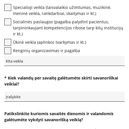
Biudžeto vykdymo ataskaitų rinkiniai
Specialioji veikla (laisvalaikio užimtumas, muzikinė,
Finansinių ataskaitų rinkiniai
meninė veikla, rankdarbiai, skaitymas ir kt.)
Tarnybiniai lengvieji automobiliai
Socialinės paslaugos (pagalba palydint pacientus,
Lėšos veiklai viešinti
tarpininkaujant kompetencijos ribose tarp kitų institucijų
ir kt.)
Interneto svetainės atitikties paraiška
Ūkinė veikla (aplinkos tvarkymas ir kt.)
Aukcionai
Renginių organizavimas ir pagalba
Korupcijos prevencija
Vadovės kreipimasis
* Kiek valandų per savaitę galėtumėte skirti savanoriškai
veiklai?
Praneškite apie korupciją
Korupcijos prevencijos vykdytojai
Sąrašas RPLC pareigybių, dėl kurių teikiamas
prašymas STT
Patikslinkite kuriomis savaitės dienomis ir valandomis
Korupcijos prevencijos programa
galėtumėte vykdyti savanorišką veiklą?
Korupcijos prasireiškimo tikimybė ir rizikos analizė