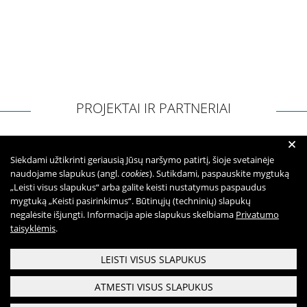
PROJEKTAI IR PARTNERIAI
+
Siekdami užtikrinti geriausią Jūsų naršymo patirtį, šioje svetainėje
naudojame slapukus (angl.
cookies
). Sutikdami, paspauskite mygtuką
„Leisti visus slapukus“ arba galite keisti nustatymus paspaudus
mygtuką „Keisti pasirinkimus“. Būtinųjų (techninių) slapukų
negalėsite išjungti. Informacija apie slapukus skelbiama
Privatumo
taisyklėmis
.
LEISTI VISUS SLAPUKUS
ATMESTI VISUS SLAPUKUS