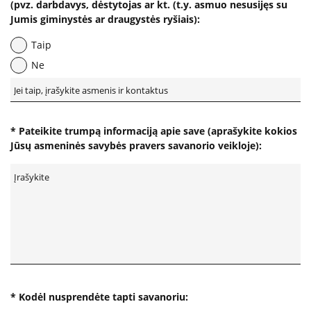
(pvz. darbdavys, dėstytojas ar kt. (t.y. asmuo nesusijęs su
Informacija psichikos sveikatos centrams
Jumis giminystės ar draugystės ryšiais):
Taip
Ne
Projektai
Naujienos
Apie paslaugas
* Pateikite trumpą informaciją apie save (aprašykite kokios
Jūsų asmeninės savybės pravers savanorio veikloje):
Tyrimai
Renginiai
Įvykiai
* Kodėl nusprendėte tapti savanoriu: