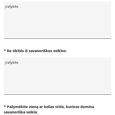
Apie mus
Struktūra
Misija, vertybės, vizija
Vadovė
Valdymo struktūra
Valdymas
* Ko tikitės iš savanoriškos veiklos:
Komisijos ir darbo grupės
Vadovybės darbotvarkė
Administracinė informacija
Planavimo dokumentai
Darbo užmokestis
Paskatinimai ir apdovanojimai
* Pažymėkite vieną ar kelias sritis, kuriose domina
Viešieji pirkimai
savanoriška veikla: