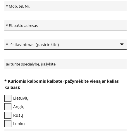
Paslaugos artimiesiems
Mokamos paslaugos
Paslaugos apmokamos iš PSD fondo
Kitos paslaugos
Pažymų išdavimas
* Kuriomis kalbomis kalbate (pažymėkite vieną ar kelias
Anoniminės paslaugos
kalbas):
Nedarbingumo pažymėjimas
Lietuvių
Apsvaigimo nustatymas ir biologinių terpių paėmimas
Anglų
Remisijos patvirtinimas
Rusų
Mokymai specialistams
Lenkų