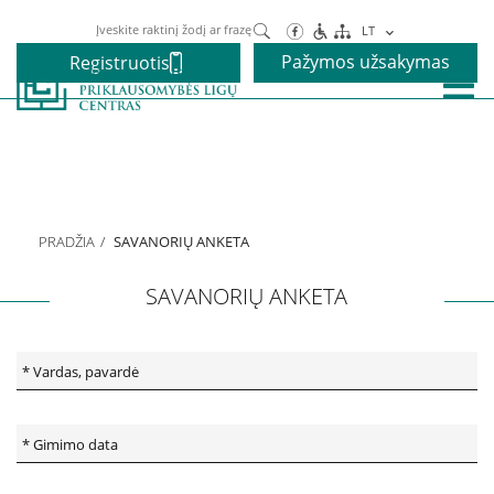
Paieška
LT
Pažymos užsakymas
Registruotis
Paslaugos
Alkoholio priklausomybės gydymas
PRADŽIA
SAVANORIŲ ANKETA
Narkotikų priklausomybės gydymas
SAVANORIŲ ANKETA
Nikotino priklausomybės gydymas
Elgesio priklausomybės gydymas
Vaikams ir paaugliams