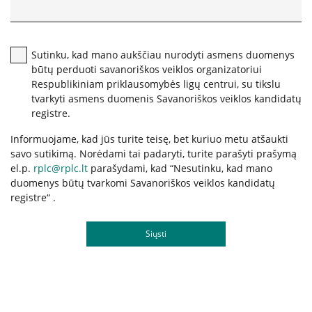
Karjera
Savanorių anketa
Sutinku, kad mano aukščiau nurodyti asmens duomenys
būtų perduoti savanoriškos veiklos organizatoriui
Respublikiniam priklausomybės ligų centrui, su tikslu
tvarkyti asmens duomenis Savanoriškos veiklos kandidatų
DUK
registre.
Leidiniai
Informuojame, kad jūs turite teisę, bet kuriuo metu atšaukti
savo sutikimą. Norėdami tai padaryti, turite parašyti prašymą
el.p.
rplc@rplc.lt
parašydami, kad “Nesutinku, kad mano
duomenys būtų tvarkomi Savanoriškos veiklos kandidatų
registre“ .