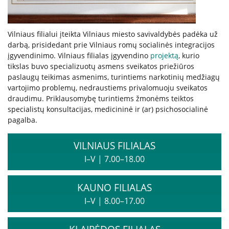
Kita pagalba Lietuvoje
Vilniaus filialui įteikta Vilniaus miesto savivaldybės padėka už
darbą, prisidedant prie Vilniaus romų socialinės integracijos
Valstybinės įstaigos
įgyvendinimo. Vilniaus filialas įgyvendino
projektą
, kurio
tikslas buvo specializuotų asmens sveikatos priežiūros
paslaugų teikimas asmenims, turintiems narkotinių medžiagų
Nevyriausybinės organizacijos
vartojimo problemų, nedraustiems privalomuoju sveikatos
draudimu. Priklausomybę turintiems žmonėms teiktos
specialistų konsultacijas, medicininė ir (ar) psichosocialinė
Priklausomybių konsultantai
pagalba.
Žemo slenksčio paslaugos
VILNIAUS FILIALAS
I–V
|
7.00–18.00
CRAFT specialistų konsultacijos
KAUNO FILIALAS
I–V
|
8.00–17.00
Informacija tėvams