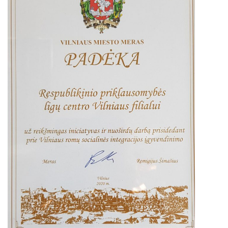
Paslaugos artimiesiems
Mokamos paslaugos
Paslaugos apmokamos iš PSD fondo
Kitos paslaugos
Pažymų išdavimas
Anoniminės paslaugos
Nedarbingumo pažymėjimas
Apsvaigimo nustatymas ir biologinių terpių paėmimas
Remisijos patvirtinimas
Mokymai specialistams