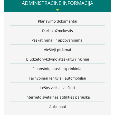
Misija, vertybės, vizija
Apie mus
ADMINISTRACINĖ INFORMACIJA
Vadovė
Struktūra
Valdymo struktūra
Planavimo dokumentai
Misija, vertybės, vizija
Vadovė
Valdymas
Darbo užmokestis
Valdymo struktūra
Komisijos ir darbo grupės
Paskatinimai ir apdovanojimai
Valdymas
Vadovybės darbotvarkė
Viešieji pirkimai
Komisijos ir darbo grupės
Vadovybės darbotvarkė
Biudžeto vykdymo ataskaitų rinkiniai
Finansinių ataskaitų rinkiniai
Administracinė informacija
Tarnybiniai lengvieji automobiliai
Planavimo dokumentai
Lėšos veiklai viešinti
Darbo užmokestis
Interneto svetainės atitikties paraiška
Paskatinimai ir apdovanojimai
Aukcionai
Viešieji pirkimai