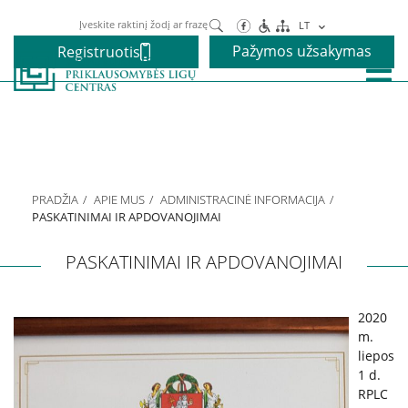
Paieška
LT
Pažymos užsakymas
Registruotis
Paslaugos
Alkoholio priklausomybės gydymas
PRADŽIA
APIE MUS
ADMINISTRACINĖ INFORMACIJA
Narkotikų priklausomybės gydymas
PASKATINIMAI IR APDOVANOJIMAI
PASKATINIMAI IR APDOVANOJIMAI
Nikotino priklausomybės gydymas
2020
Elgesio priklausomybės gydymas
m.
liepos
1 d.
Vaikams ir paaugliams
RPLC