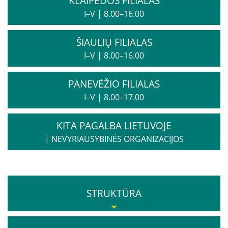
KLAIPĖDOS FILIALAS
Informacija psichikos sveikatos centrams
I–V
|
8.00–16.00
ŠIAULIŲ FILIALAS
Projektai
I–V
|
8.00–16.00
Naujienos
PANEVĖŽIO FILIALAS
Apie paslaugas
I–V
|
8.00–17.00
KITA PAGALBA LIETUVOJE
Tyrimai
|
NEVYRIAUSYBINĖS ORGANIZACIJOS
Renginiai
Įvykiai
STRUKTŪRA