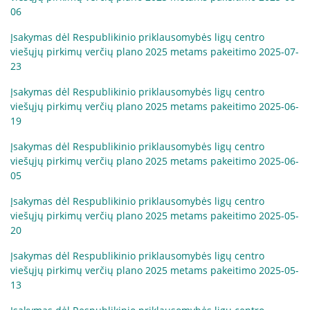
Apie mus
06
Struktūra
Įsakymas dėl Respublikinio priklausomybės ligų centro
viešųjų pirkimų verčių plano 2025 metams pakeitimo 2025-07-
Misija, vertybės, vizija
23
Vadovė
Įsakymas dėl Respublikinio priklausomybės ligų centro
Valdymo struktūra
viešųjų pirkimų verčių plano 2025 metams pakeitimo 2025-06-
Valdymas
19
Komisijos ir darbo grupės
Įsakymas dėl Respublikinio priklausomybės ligų centro
Vadovybės darbotvarkė
viešųjų pirkimų verčių plano 2025 metams pakeitimo 2025-06-
05
Įsakymas dėl Respublikinio priklausomybės ligų centro
Administracinė informacija
viešųjų pirkimų verčių plano 2025 metams pakeitimo 2025-05-
20
Planavimo dokumentai
Darbo užmokestis
Įsakymas dėl Respublikinio priklausomybės ligų centro
viešųjų pirkimų verčių plano 2025 metams pakeitimo 2025-05-
Paskatinimai ir apdovanojimai
13
Viešieji pirkimai