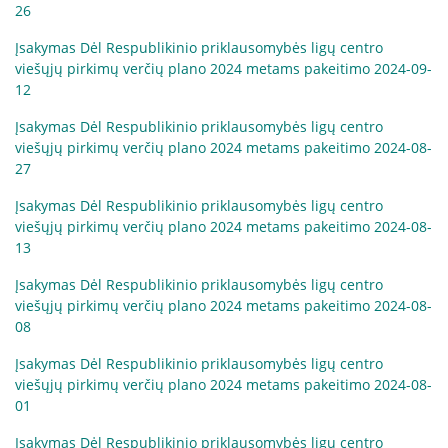
26
Įsakymas Dėl Respublikinio priklausomybės ligų centro
viešųjų pirkimų verčių plano 2024 metams pakeitimo 2024-09-
Apklausos
12
Apie paslaugų kokybę RPLC
Įsakymas Dėl Respublikinio priklausomybės ligų centro
Pacientų lūkesčių ir pasitenkinimo analizė
viešųjų pirkimų verčių plano 2024 metams pakeitimo 2024-08-
teikiamomis paslaugomis
27
Įsakymas Dėl Respublikinio priklausomybės ligų centro
viešųjų pirkimų verčių plano 2024 metams pakeitimo 2024-08-
Pranešėjų apsauga
13
Įsakymas Dėl Respublikinio priklausomybės ligų centro
Konsultavimasis su visuomene
viešųjų pirkimų verčių plano 2024 metams pakeitimo 2024-08-
08
Įsakymas Dėl Respublikinio priklausomybės ligų centro
Struktūra ir kontaktinė informacija
viešųjų pirkimų verčių plano 2024 metams pakeitimo 2024-08-
01
Karjera
Įsakymas Dėl Respublikinio priklausomybės ligų centro