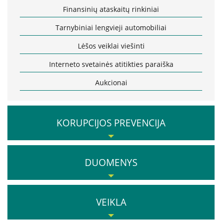
Finansinių ataskaitų rinkiniai
Tarnybiniai lengvieji automobiliai
Lėšos veiklai viešinti
Interneto svetainės atitikties paraiška
Aukcionai
KORUPCIJOS PREVENCIJA
Vadovės kreipimasis
DUOMENYS
Praneškite apie korupciją
Korupcijos prevencijos vykdytojai
Duomenų apsauga
VEIKLA
Sąrašas RPLC pareigybių, dėl kurių teikiamas
Atviri duomenys