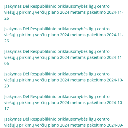
Atsakomybė
Įsakymas Dėl Respublikinio priklausomybės ligų centro
Elgesio kodeksas
viešųjų pirkimų verčių plano 2024 metams pakeitimo 2024-11-
Informacija dėl privačių interesų deklaravimo
26
RPLC dovanų politika
Įsakymas Dėl Respublikinio priklausomybės ligų centro
viešųjų pirkimų verčių plano 2024 metams pakeitimo 2024-11-
26
Duomenys
Įsakymas Dėl Respublikinio priklausomybės ligų centro
viešųjų pirkimų verčių plano 2024 metams pakeitimo 2024-11-
Duomenų apsauga
06
Atviri duomenys
Įsakymas Dėl Respublikinio priklausomybės ligų centro
viešųjų pirkimų verčių plano 2024 metams pakeitimo 2024-10-
29
Veikla
Įsakymas Dėl Respublikinio priklausomybės ligų centro
RPLC nuostatai
viešųjų pirkimų verčių plano 2024 metams pakeitimo 2024-10-
Veiklos sritys
17
Teisinė informacija
Įsakymas Dėl Respublikinio priklausomybės ligų centro
RPLC vidaus tvarkos taisyklės (informacija
viešųjų prikimų verčių plano 2024 metams pakeitimo 2024-09-
pacientams)