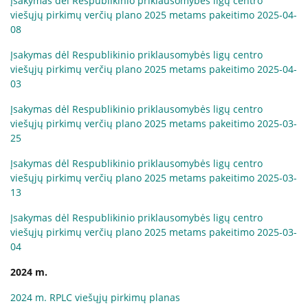
Įsakymas dėl Respublikinio priklausomybės ligų centro
Biudžeto vykdymo ataskaitų rinkiniai
viešųjų pirkimų verčių plano 2025 metams pakeitimo 2025-04-
Finansinių ataskaitų rinkiniai
08
Tarnybiniai lengvieji automobiliai
Įsakymas dėl Respublikinio priklausomybės ligų centro
Lėšos veiklai viešinti
viešųjų pirkimų verčių plano 2025 metams pakeitimo 2025-04-
03
Interneto svetainės atitikties paraiška
Aukcionai
Įsakymas dėl Respublikinio priklausomybės ligų centro
viešųjų pirkimų verčių plano 2025 metams pakeitimo 2025-03-
25
Korupcijos prevencija
Įsakymas dėl Respublikinio priklausomybės ligų centro
viešųjų pirkimų verčių plano 2025 metams pakeitimo 2025-03-
Vadovės kreipimasis
13
Praneškite apie korupciją
Įsakymas dėl Respublikinio priklausomybės ligų centro
Korupcijos prevencijos vykdytojai
viešųjų pirkimų verčių plano 2025 metams pakeitimo 2025-03-
Sąrašas RPLC pareigybių, dėl kurių teikiamas
04
prašymas STT
Korupcijos prevencijos programa
2024 m.
Korupcijos prasireiškimo tikimybė ir rizikos analizė
2024 m. RPLC viešųjų pirkimų planas