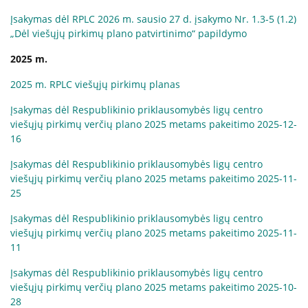
Įsakymas dėl RPLC 2026 m. sausio 27 d. įsakymo Nr. 1.3-5 (1.2)
„Dėl viešųjų pirkimų plano patvirtinimo“ papildymo
Kita pagalba Lietuvoje
2025 m.
Valstybinės įstaigos
2025 m. RPLC viešųjų pirkimų planas
Nevyriausybinės organizacijos
Įsakymas dėl Respublikinio priklausomybės ligų centro
viešųjų pirkimų verčių plano 2025 metams pakeitimo 2025-12-
16
Priklausomybių konsultantai
Įsakymas dėl Respublikinio priklausomybės ligų centro
viešųjų pirkimų verčių plano 2025 metams pakeitimo 2025-11-
Žemo slenksčio paslaugos
25
Įsakymas dėl Respublikinio priklausomybės ligų centro
viešųjų pirkimų verčių plano 2025 metams pakeitimo 2025-11-
CRAFT specialistų konsultacijos
11
Įsakymas dėl Respublikinio priklausomybės ligų centro
Informacija tėvams
viešųjų pirkimų verčių plano 2025 metams pakeitimo 2025-10-
28