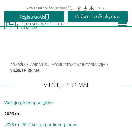
Paieška
LT
Pažymos užsakymas
Registruotis
Paslaugos
Alkoholio priklausomybės gydymas
PRADŽIA
APIE MUS
ADMINISTRACINĖ INFORMACIJA
Narkotikų priklausomybės gydymas
VIEŠIEJI PIRKIMAI
VIEŠIEJI PIRKIMAI
Nikotino priklausomybės gydymas
Viešųjų pirkimų taisyklės
Elgesio priklausomybės gydymas
2026 m.
2026 m. RPLC viešųjų pirkimų planas
Vaikams ir paaugliams