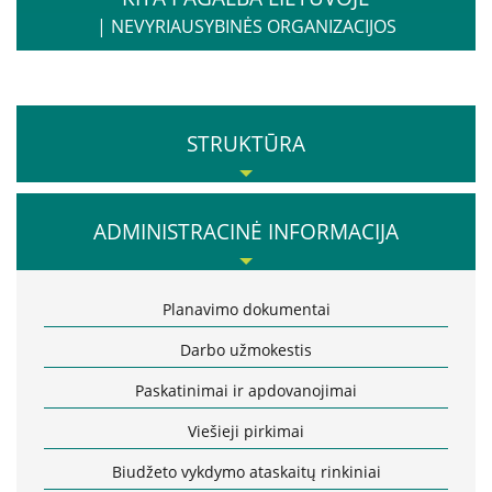
|
NEVYRIAUSYBINĖS ORGANIZACIJOS
STRUKTŪRA
Misija, vertybės, vizija
ADMINISTRACINĖ INFORMACIJA
Vadovė
Valdymo struktūra
Planavimo dokumentai
Valdymas
Darbo užmokestis
Komisijos ir darbo grupės
Paskatinimai ir apdovanojimai
Vadovybės darbotvarkė
Viešieji pirkimai
Biudžeto vykdymo ataskaitų rinkiniai