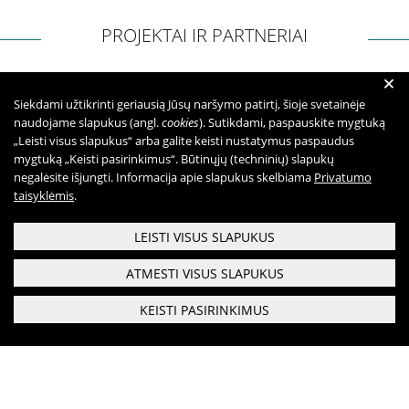
PROJEKTAI IR PARTNERIAI
+
Siekdami užtikrinti geriausią Jūsų naršymo patirtį, šioje svetainėje
naudojame slapukus (angl.
cookies
). Sutikdami, paspauskite mygtuką
„Leisti visus slapukus“ arba galite keisti nustatymus paspaudus
mygtuką „Keisti pasirinkimus“. Būtinųjų (techninių) slapukų
negalėsite išjungti. Informacija apie slapukus skelbiama
Privatumo
taisyklėmis
.
LEISTI VISUS SLAPUKUS
ATMESTI VISUS SLAPUKUS
KEISTI PASIRINKIMUS
Respublikinis priklausomybės ligų centras