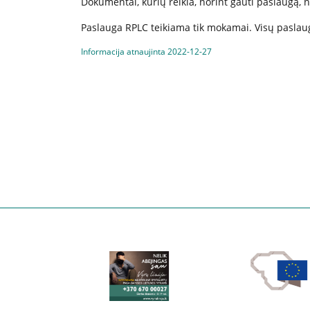
Dokumentai, kurių reikia, norint gauti paslaugą,
Paslauga RPLC teikiama tik mokamai.
Visų paslau
Informacija atnaujinta 2022-12-27