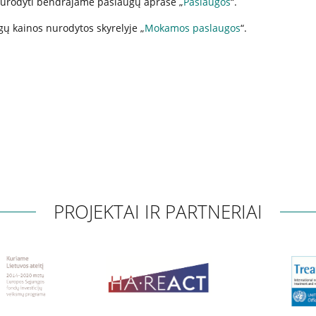
 nurodyti bendrajame paslaugų apraše „
P
aslaugos
“.
gų kainos nurodytos skyrelyje
„
Mokamos paslaugos
“.
PROJEKTAI IR PARTNERIAI