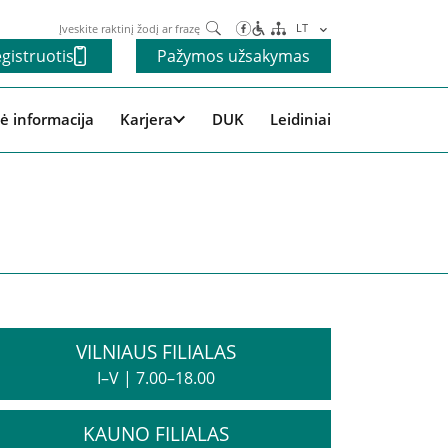
Paieška
LT
gistruotis
Pažymos užsakymas
ė informacija
Karjera
DUK
Leidiniai
VILNIAUS FILIALAS
I–V
|
7.00–18.00
KAUNO FILIALAS