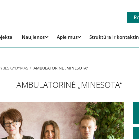
Re
ojektai
Naujienos
Apie mus
Struktūra ir kontaktin
YBĖS GYDYMAS
AMBULATORINĖ „MINESOTA“
AMBULATORINĖ „MINESOTA“