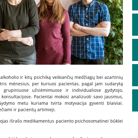
lkoholio ir kitų psichiką veikiančių medžiagų bei azartinių
tris mėnesius, per kuriuos pacientas, pagal jam sudarytą
i grupiniuose užsiėmimuose ir individualiose gydytojo,
 konsultacijose. Pacientai mokosi analizuoti savo jausmus,
 Gydymo metu kuriama tvirta motyvacija gyventi blaiviai.
čiami ir pacientų artimieji.
ytojas išrašo medikamentus paciento psichosomatinei būklei