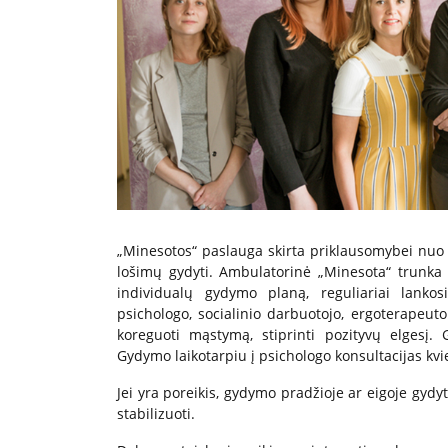
„Minesotos“ paslauga skirta priklausomybei nuo a
lošimų gydyti. Ambulatorinė „Minesota“ trunka 
individualų gydymo planą, reguliariai lankos
psichologo, socialinio darbuotojo, ergoterapeuto
koreguoti mąstymą, stiprinti pozityvų elgesį.
Gydymo laikotarpiu į psichologo konsultacijas kvie
Jei yra poreikis, gydymo pradžioje ar eigoje gyd
stabilizuoti.