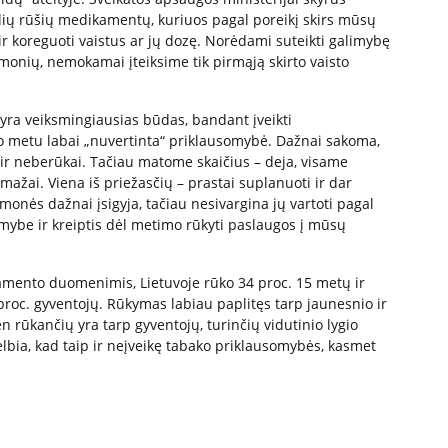
elių rūšių medikamentų, kuriuos pagal poreikį skirs mūsų
ir koreguoti vaistus ar jų dozę. Norėdami suteikti galimybę
onių, nemokamai įteiksime tik pirmąją skirto vaisto
yra veiksmingiausias būdas, bandant įveikti
uo metu labai „nuvertinta“ priklausomybė. Dažnai sakoma,
ir neberūkai. Tačiau matome skaičius – deja, visame
mažai. Viena iš priežasčių – prastai suplanuoti ir dar
monės dažnai įsigyja, tačiau nesivargina jų vartoti pagal
limybe ir kreiptis dėl metimo rūkyti paslaugos į mūsų
tamento duomenimis, Lietuvoje rūko 34 proc. 15 metų ir
 proc. gyventojų. Rūkymas labiau paplitęs tarp jaunesnio ir
 rūkančių yra tarp gyventojų, turinčių vidutinio lygio
kelbia, kad taip ir neįveikę tabako priklausomybės, kasmet