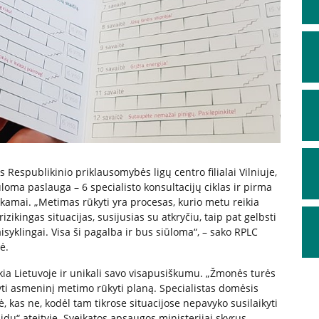
s Respublikinio priklausomybės ligų centro filialai Vilniuje,
ūloma paslauga – 6 specialisto konsultacijų ciklas ir pirma
i. „Metimas rūkyti yra procesas, kurio metu reikia
rizikingas situacijas, susijusias su atkryčiu, taip pat gelbsti
isyklingai. Visa ši pagalba ir bus siūloma“, – sako RPLC
ė.
kia Lietuvoje ir unikali savo visapusiškumu. „Žmonės turės
yti asmeninį metimo rūkyti planą. Specialistas domėsis
, kas ne, kodėl tam tikrose situacijose nepavyko susilaikyti
idų“ ateityje. Sveikatos apsaugos ministerijai skyrus