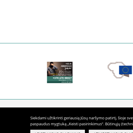
Respublikinis pri
Siekdami užtikrinti geriausią Jūsų naršymo patirtį, šioje s
Biudžetinė įstaiga
paspaudus mygtuką „Keisti pasirinkimus“. Būtinųjų (techni
Duomenys saugomi