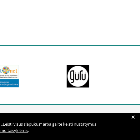
+
Naujienų prenumerata
„Leisti visus slapukus“ arba galite keisti nustatymus
umo taisyklėmis
.
Užsisakyti naujienlaiškį