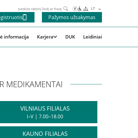
Paieška
LT
gistruotis
Pažymos užsakymas
ė informacija
Karjera
DUK
Leidiniai
IR MEDIKAMENTAI
VILNIAUS FILIALAS
I–V
|
7.00–18.00
KAUNO FILIALAS