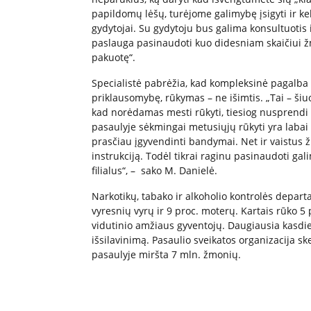
papildomų lėšų, turėjome galimybę įsigyti ir k
gydytojai. Su gydytoju bus galima konsultuotis 
paslauga pasinaudoti kuo didesniam skaičiui žm
pakuotę“.
Specialistė pabrėžia, kad kompleksinė pagalba 
priklausomybę, rūkymas – ne išimtis. „Tai – ši
kad norėdamas mesti rūkyti, tiesiog nusprendi 
pasaulyje sėkmingai metusiųjų rūkyti yra labai 
prasčiau įgyvendinti bandymai. Net ir vaistus ž
instrukciją. Todėl tikrai raginu pasinaudoti ga
filialus“, – sako M. Danielė.
Narkotikų, tabako ir alkoholio kontrolės depar
vyresnių vyrų ir 9 proc. moterų. Kartais rūko 5
vidutinio amžiaus gyventojų. Daugiausia kasdien
išsilavinimą. Pasaulio sveikatos organizacija s
pasaulyje miršta 7 mln. žmonių.