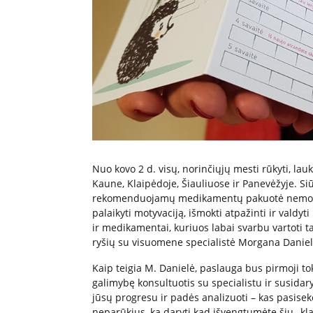
Nuo kovo 2 d. visų, norinčiųjų mesti rūkyti, lauk
Kaune, Klaipėdoje, Šiauliuose ir Panevėžyje. Si
rekomenduojamų medikamentų pakuotė nemokama
palaikyti motyvaciją, išmokti atpažinti ir valdyti 
ir medikamentai, kuriuos labai svarbu vartoti ta
ryšių su visuomene specialistė Morgana Daniel
Kaip teigia M. Danielė, paslauga bus pirmoji to
galimybę konsultuotis su specialistu ir susidar
jūsų progresu ir padės analizuoti – kas pasisekė
neparūkius, ką daryti kad išvengtumėte šių „kla