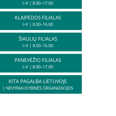
I–V
|
8.00–17.00
KLAIPĖDOS FILIALAS
I–V
|
8.00–16.00
ŠIAULIŲ FILIALAS
I–V
|
8.00–16.00
PANEVĖŽIO FILIALAS
I–V
|
8.00–17.00
KITA PAGALBA LIETUVOJE
|
NEVYRIAUSYBINĖS ORGANIZACIJOS