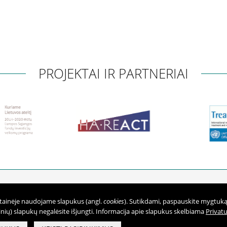
PROJEKTAI IR PARTNERIAI
klausomybės ligų centras
Telefonas:
0 5 213 7274
vetainėje naudojame slapukus (angl.
cookies
). Sutikdami, paspauskite mygtuką 
Faksas:
0 5 216 0019
nių) slapukų negalėsite išjungti. Informacija apie slapukus skelbiama
Privat
 Juridinių asmenų registre
El. paštas:
rplc@rplc.lt