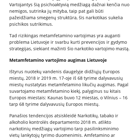
Vartojantys šią psichoaktyvią medžiagą dažnai kenčia nuo
nemigos, sutrinka jų mityba, taip pat gali būti
Kita pagalba Lietuvoje
pažeidžiama smegenų struktūra, šis narkotikas sukelia
psichikos sutrikimus.
Valstybinės įstaigos
Tad rizikingas metamfetamino vartojimas yra auganti
problema Lietuvoje ir svarbu kurti prevencijos ir gydymo
Nevyriausybinės organizacijos
strategijas, siekiant mažinti šio narkotiko vartojimo mastą.
Metamfetamino vartojimo augimas Lietuvoje
Priklausomybių konsultantai
Ištyrus nuotekų vandenis daugelyje didžiųjų Europos
miestų, 2018 ir 2019 m. 17-oje iš 68 tyrime dalyvavusių
miestų nustatytas metamfetamino likučių augimas. Pagal
Žemo slenksčio paslaugos
suvartojamo metamfetamino kiekį, palyginus su kitais
Europos miestais: Kaunas buvo 12 miestas, o Vilnius – 16
tarp 68 tyrime dalyvavusių Europos miestų.
CRAFT specialistų konsultacijos
Panašios tendencijos atsiskleidė Narkotikų, tabako ir
alkoholio kontrolės departamento 2018 m. atlikto
Informacija tėvams
narkotinių medžiagų vartojimo tarp pasilinksminimo
vietų lankytojų tyrimo duomenimis. Amfetamino ar