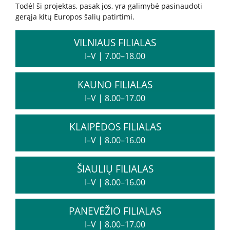
Biudžeto vykdymo ataskaitų rinkiniai
Todėl ši projektas, pasak jos, yra galimybė pasinaudoti
gerąja kitų Europos šalių patirtimi.
Finansinių ataskaitų rinkiniai
Tarnybiniai lengvieji automobiliai
VILNIAUS FILIALAS
Lėšos veiklai viešinti
I–V
|
7.00–18.00
Interneto svetainės atitikties paraiška
Aukcionai
KAUNO FILIALAS
I–V
|
8.00–17.00
Korupcijos prevencija
KLAIPĖDOS FILIALAS
Vadovės kreipimasis
I–V
|
8.00–16.00
Praneškite apie korupciją
Korupcijos prevencijos vykdytojai
ŠIAULIŲ FILIALAS
Sąrašas RPLC pareigybių, dėl kurių teikiamas
I–V
|
8.00–16.00
prašymas STT
Korupcijos prevencijos programa
PANEVĖŽIO FILIALAS
Korupcijos prasireiškimo tikimybė ir rizikos analizė
I–V
|
8.00–17.00