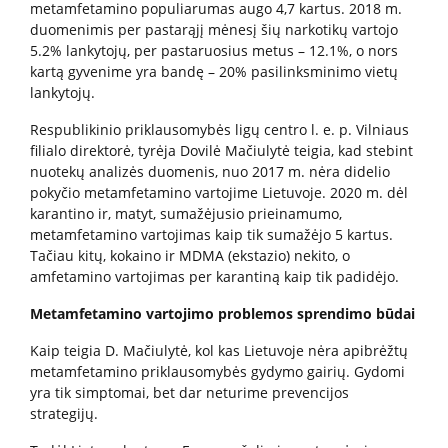
metamfetamino populiarumas augo 4,7 kartus. 2018 m.
Informacija psichikos sveikatos centrams
duomenimis per pastarąjį mėnesį šių narkotikų vartojo
5.2% lankytojų, per pastaruosius metus – 12.1%, o nors
kartą gyvenime yra bandę – 20% pasilinksminimo vietų
lankytojų.
Projektai
Respublikinio priklausomybės ligų centro l. e. p. Vilniaus
Naujienos
filialo direktorė, tyrėja Dovilė Mačiulytė teigia, kad stebint
nuotekų analizės duomenis, nuo 2017 m. nėra didelio
Apie paslaugas
pokyčio metamfetamino vartojime Lietuvoje. 2020 m. dėl
karantino ir, matyt, sumažėjusio prieinamumo,
metamfetamino vartojimas kaip tik sumažėjo 5 kartus.
Tyrimai
Tačiau kitų, kokaino ir MDMA (ekstazio) nekito, o
amfetamino vartojimas per karantiną kaip tik padidėjo.
Renginiai
Metamfetamino vartojimo problemos sprendimo būdai
Kaip teigia D. Mačiulytė, kol kas Lietuvoje nėra apibrėžtų
Įvykiai
metamfetamino priklausomybės gydymo gairių. Gydomi
yra tik simptomai, bet dar neturime prevencijos
strategijų.