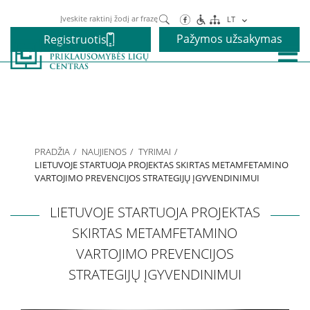
Paieška
LT
Pažymos užsakymas
Registruotis
Paslaugos
Alkoholio priklausomybės gydymas
PRADŽIA
NAUJIENOS
TYRIMAI
Narkotikų priklausomybės gydymas
LIETUVOJE STARTUOJA PROJEKTAS SKIRTAS METAMFETAMINO
VARTOJIMO PREVENCIJOS STRATEGIJŲ ĮGYVENDINIMUI
Nikotino priklausomybės gydymas
LIETUVOJE STARTUOJA PROJEKTAS
SKIRTAS METAMFETAMINO
Elgesio priklausomybės gydymas
VARTOJIMO PREVENCIJOS
STRATEGIJŲ ĮGYVENDINIMUI
Vaikams ir paaugliams