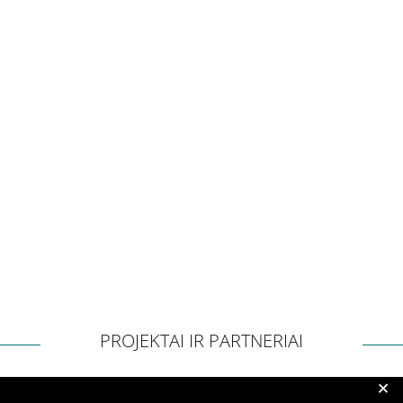
Apklausos
Apie paslaugų kokybę RPLC
Pacientų lūkesčių ir pasitenkinimo analizė
teikiamomis paslaugomis
Pranešėjų apsauga
Konsultavimasis su visuomene
Struktūra ir kontaktinė informacija
PROJEKTAI IR PARTNERIAI
Karjera
+