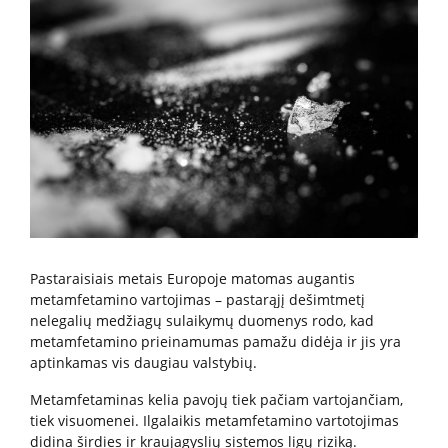
Paslaugos artimiesiems
Mokamos paslaugos
Paslaugos apmokamos iš PSD fondo
Kitos paslaugos
Pažymų išdavimas
Pastaraisiais metais Europoje matomas augantis
Anoniminės paslaugos
metamfetamino vartojimas – pastarąjį dešimtmetį
Nedarbingumo pažymėjimas
nelegalių medžiagų sulaikymų duomenys rodo, kad
metamfetamino prieinamumas pamažu didėja ir jis yra
Apsvaigimo nustatymas ir biologinių terpių paėmimas
aptinkamas vis daugiau valstybių.
Remisijos patvirtinimas
Metamfetaminas kelia pavojų tiek pačiam vartojančiam,
Mokymai specialistams
tiek visuomenei. Ilgalaikis metamfetamino vartotojimas
didina širdies ir kraujagyslių sistemos ligų riziką.