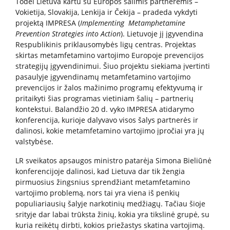
Todėl Lietuva kartu su Europos šalimis partnerėmis –
Apie mus
Vokietija, Slovakija, Lenkija ir Čekija – pradeda vykdyti
projektą IMPRESA (
Implementing Metamphetamine
Struktūra
Prevention Strategies into Action
). Lietuvoje jį įgyvendina
Misija, vertybės, vizija
Respublikinis priklausomybės ligų centras. Projektas
skirtas metamfetamino vartojimo Europoje prevencijos
Vadovė
strategijų įgyvendinimui. Šiuo projektu siekiama įvertinti
Valdymo struktūra
pasaulyje įgyvendinamų metamfetamino vartojimo
Valdymas
prevencijos ir žalos mažinimo programų efektyvumą ir
pritaikyti šias programas vietiniam šalių – partnerių
Komisijos ir darbo grupės
kontekstui. Balandžio 20 d. vyko IMPRESA atidarymo
Vadovybės darbotvarkė
konferencija, kurioje dalyvavo visos šalys partnerės ir
dalinosi, kokie metamfetamino vartojimo įpročiai yra jų
valstybėse.
Administracinė informacija
LR sveikatos apsaugos ministro patarėja Simona Bieliūnė
konferencijoje dalinosi, kad Lietuva dar tik žengia
Planavimo dokumentai
pirmuosius žingsnius sprendžiant metamfetamino
Darbo užmokestis
vartojimo problemą, nors tai yra viena iš penkių
populiariausių šalyje narkotinių medžiagų. Tačiau šioje
Paskatinimai ir apdovanojimai
srityje dar labai trūksta žinių, kokia yra tikslinė grupė, su
Viešieji pirkimai
kuria reikėtų dirbti, kokios priežastys skatina vartojimą.