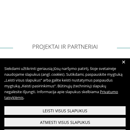
PROJEKTAI IR PARTNERIAI
+
Siekdami užtikrinti geriausią Jūsų naršymo patirtį, šioje svetainėje
naudojame slapukus (angl.
cookies
). Sutikdami, paspauskite mygtuką
„Leisti visus slapukus“ arba galite keisti nustatymus paspaudus
mygtuką „Keisti pasirinkimus“. Būtinųjų (techninių) slapukų
negalėsite išjungti. Informacija apie slapukus skelbiama
Privatumo
taisyklėmis
.
LEISTI VISUS SLAPUKUS
ATMESTI VISUS SLAPUKUS