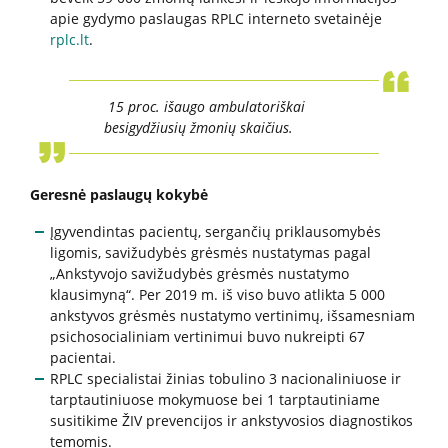
Atsakomybė
apie gydymo paslaugas RPLC interneto svetainėje
Elgesio kodeksas
rplc.lt
.
Informacija dėl privačių interesų deklaravimo
RPLC dovanų politika
15 proc. išaugo ambulatoriškai
besigydžiusių žmonių skaičius.
Duomenys
Geresnė paslaugų kokybė
Duomenų apsauga
Atviri duomenys
Įgyvendintas pacientų, sergančių priklausomybės
ligomis, savižudybės grėsmės nustatymas pagal
„Ankstyvojo savižudybės grėsmės nustatymo
klausimyną“. Per 2019 m. iš viso buvo atlikta 5 000
Veikla
ankstyvos grėsmės nustatymo vertinimų, išsamesniam
psichosocialiniam vertinimui buvo nukreipti 67
RPLC nuostatai
pacientai.
Veiklos sritys
RPLC specialistai žinias tobulino 3 nacionaliniuose ir
tarptautiniuose mokymuose bei 1 tarptautiniame
Teisinė informacija
susitikime ŽIV prevencijos ir ankstyvosios diagnostikos
RPLC vidaus tvarkos taisyklės (informacija
temomis.
pacientams)