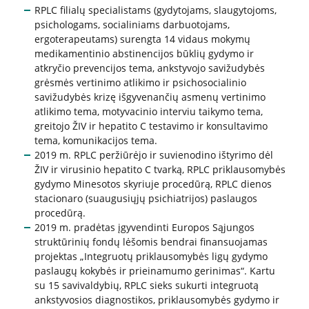
RPLC filialų specialistams (gydytojams, slaugytojoms,
psichologams, socialiniams darbuotojams,
ergoterapeutams) surengta 14 vidaus mokymų
Apklausos
medikamentinio abstinencijos būklių gydymo ir
atkryčio prevencijos tema, ankstyvojo savižudybės
Apie paslaugų kokybę RPLC
grėsmės vertinimo atlikimo ir psichosocialinio
Pacientų lūkesčių ir pasitenkinimo analizė
savižudybės krizę išgyvenančių asmenų vertinimo
teikiamomis paslaugomis
atlikimo tema, motyvacinio interviu taikymo tema,
greitojo ŽIV ir hepatito C testavimo ir konsultavimo
tema, komunikacijos tema.
2019 m. RPLC peržiūrėjo ir suvienodino ištyrimo dėl
Pranešėjų apsauga
ŽIV ir virusinio hepatito C tvarką, RPLC priklausomybės
gydymo Minesotos skyriuje procedūrą, RPLC dienos
stacionaro (suaugusiųjų psichiatrijos) paslaugos
Konsultavimasis su visuomene
procedūrą.
2019 m. pradėtas įgyvendinti Europos Sąjungos
struktūrinių fondų lėšomis bendrai finansuojamas
Struktūra ir kontaktinė informacija
projektas „Integruotų priklausomybės ligų gydymo
paslaugų kokybės ir prieinamumo gerinimas“. Kartu
Karjera
su 15 savivaldybių, RPLC sieks sukurti integruotą
ankstyvosios diagnostikos, priklausomybės gydymo ir