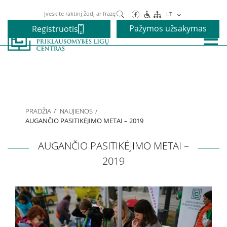
Paieška
LT
Pažymos užsakymas
Registruotis
Paslaugos
Alkoholio priklausomybės gydymas
PRADŽIA
NAUJIENOS
Narkotikų priklausomybės gydymas
AUGANČIO PASITIKĖJIMO METAI – 2019
AUGANČIO PASITIKĖJIMO METAI –
Nikotino priklausomybės gydymas
2019
Elgesio priklausomybės gydymas
Vaikams ir paaugliams