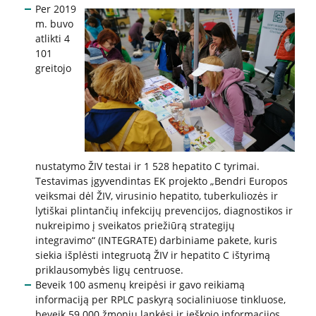
Biudžeto vykdymo ataskaitų rinkiniai
Per 2019
m. buvo
Finansinių ataskaitų rinkiniai
atlikti 4
Tarnybiniai lengvieji automobiliai
101
Lėšos veiklai viešinti
greitojo
Interneto svetainės atitikties paraiška
Aukcionai
Korupcijos prevencija
nustatymo ŽIV testai ir 1 528 hepatito C tyrimai.
Testavimas įgyvendintas EK projekto „Bendri Europos
Vadovės kreipimasis
veiksmai dėl ŽIV, virusinio hepatito, tuberkuliozės ir
Praneškite apie korupciją
lytiškai plintančių infekcijų prevencijos, diagnostikos ir
nukreipimo į sveikatos priežiūrą strategijų
Korupcijos prevencijos vykdytojai
integravimo“ (INTEGRATE) darbiniame pakete, kuris
Sąrašas RPLC pareigybių, dėl kurių teikiamas
siekia išplėsti integruotą ŽIV ir hepatito C ištyrimą
prašymas STT
priklausomybės ligų centruose.
Korupcijos prevencijos programa
Beveik 100 asmenų kreipėsi ir gavo reikiamą
Korupcijos prasireiškimo tikimybė ir rizikos analizė
informaciją per RPLC paskyrą socialiniuose tinkluose,
beveik 59 000 žmonių lankėsi ir ieškojo informacijos