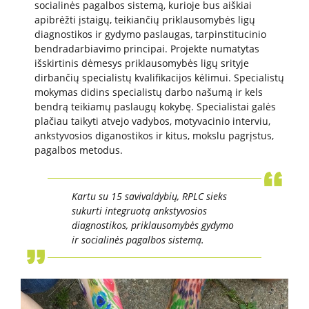
socialinės pagalbos sistemą, kurioje bus aiškiai
Karjera
apibrėžti įstaigų, teikiančių priklausomybės ligų
diagnostikos ir gydymo paslaugas, tarpinstitucinio
bendradarbiavimo principai. Projekte numatytas
Savanorių anketa
išskirtinis dėmesys priklausomybės ligų srityje
dirbančių specialistų kvalifikacijos kėlimui. Specialistų
mokymas didins specialistų darbo našumą ir kels
DUK
bendrą teikiamų paslaugų kokybę. Specialistai galės
plačiau taikyti atvejo vadybos, motyvacinio interviu,
Leidiniai
ankstyvosios diganostikos ir kitus, mokslu pagrįstus,
pagalbos metodus.
Kartu su 15 savivaldybių, RPLC sieks
sukurti integruotą ankstyvosios
diagnostikos, priklausomybės gydymo
ir socialinės pagalbos sistemą.