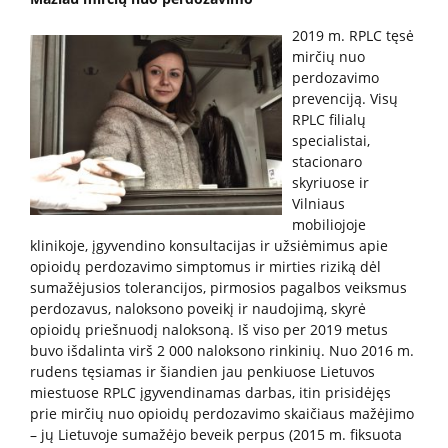
2019 m. RPLC tęsė
Kita pagalba Lietuvoje
mirčių nuo
perdozavimo
Valstybinės įstaigos
prevenciją. Visų
RPLC filialų
specialistai,
Nevyriausybinės organizacijos
stacionaro
skyriuose ir
Vilniaus
Priklausomybių konsultantai
mobiliojoje
klinikoje, įgyvendino konsultacijas ir užsiėmimus apie
opioidų perdozavimo simptomus ir mirties riziką dėl
Žemo slenksčio paslaugos
sumažėjusios tolerancijos, pirmosios pagalbos veiksmus
perdozavus, naloksono poveikį ir naudojimą, skyrė
opioidų priešnuodį naloksoną. Iš viso per 2019 metus
CRAFT specialistų konsultacijos
buvo išdalinta virš 2 000 naloksono rinkinių. Nuo 2016 m.
rudens tęsiamas ir šiandien jau penkiuose Lietuvos
miestuose RPLC įgyvendinamas darbas, itin prisidėjęs
Informacija tėvams
prie mirčių nuo opioidų perdozavimo skaičiaus mažėjimo
– jų Lietuvoje sumažėjo beveik perpus (2015 m. fiksuotа