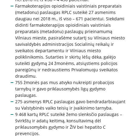
Apie mus
Farmakoterapijos opioidiniais vaistiniais preparatais
(metadonu) paslaugas RPLC suteikė 27 asmenims
Struktūra
daugiau nei 2018 m., iš viso – 671 pacientui. Siekdami
didinti farmakoterapijos opioidiniais vaistiniais
Misija, vertybės, vizija
preparatais (metadonu) paslaugų prieinamumą
Vadovė
Vilniaus mieste, pasirašėme sutartį su Vilniaus miesto
Valdymo struktūra
savivaldybės administracijos Socialinių reikalų ir
sveikatos departamentu ir Vilniaus miesto
Valdymas
poliklinikomis. Sutarties ir skirtų lėšų dėka, galėjo
Komisijos ir darbo grupės
suteikti gydymą 24 žmonėms, atsiųstiems policijos
Vadovybės darbotvarkė
pareigūnų ir nedraustiems Privalomuoju sveikatos
draudimu.
755 žmonės pas mus atvyko nukreipti probacijos
tarnybų ir gavo priklausomybės ligų gydymo
Administracinė informacija
paslaugas.
275 asmenys RPLC paslaugas gavo bendradarbiaujant
Planavimo dokumentai
su Valstybinės vaiko teisių ir įvaikinimo tarnyba.
Darbo užmokestis
9 468 kartų RPLC suteikė žemo slenksčio paslaugas –
švirkštų ir adatų keitimą, konsultavimą dėl
Paskatinimai ir apdovanojimai
priklausomybės gydymo ir ŽIV bei hepatito C
Viešieji pirkimai
prevencijos.