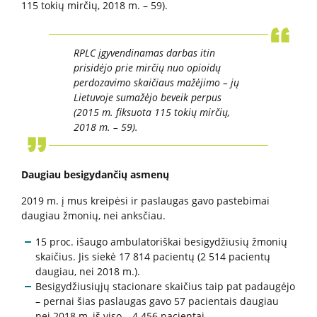
115 tokių mirčių, 2018 m. – 59).
Informacija psichikos sveikatos centrams
RPLC įgyvendinamas darbas itin
prisidėjo prie mirčių nuo opioidų
Projektai
perdozavimo skaičiaus mažėjimo – jų
Lietuvoje sumažėjo beveik perpus
Naujienos
(2015 m. fiksuotа 115 tokių mirčių,
2018 m. – 59).
Apie paslaugas
Daugiau besigydančių asmenų
Tyrimai
2019 m. į mus kreipėsi ir paslaugas gavo pastebimai
daugiau žmonių, nei anksčiau.
Renginiai
15 proc. išaugo ambulatoriškai besigydžiusių žmonių
skaičius. Jis siekė 17 814 pacientų (2 514 pacientų
Įvykiai
daugiau, nei 2018 m.).
Besigydžiusiųjų stacionare skaičius taip pat padaugėjo
– pernai šias paslaugas gavo 57 pacientais daugiau
nei 2018 m, iš viso – 4 456 pacientai.