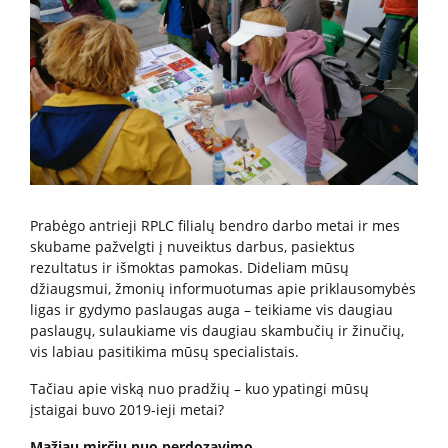
Paslaugos artimiesiems
Mokamos paslaugos
Paslaugos apmokamos iš PSD fondo
Kitos paslaugos
Prabėgo antrieji RPLC filialų bendro darbo metai ir mes
skubame pažvelgti į nuveiktus darbus, pasiektus
Pažymų išdavimas
rezultatus ir išmoktas pamokas. Dideliam mūsų
Anoniminės paslaugos
džiaugsmui, žmonių informuotumas apie priklausomybės
ligas ir gydymo paslaugas auga – teikiame vis daugiau
Nedarbingumo pažymėjimas
paslaugų, sulaukiame vis daugiau skambučių ir žinučių,
Apsvaigimo nustatymas ir biologinių terpių paėmimas
vis labiau pasitikima mūsų specialistais.
Remisijos patvirtinimas
Tačiau apie viską nuo pradžių – kuo ypatingi mūsų
Mokymai specialistams
įstaigai buvo 2019-ieji metai?
Mažiau mirčių nuo perdozavimo