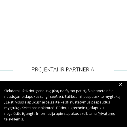
Atsakomybė
Elgesio kodeksas
Informacija dėl privačių interesų deklaravimo
RPLC dovanų politika
Duomenys
Duomenų apsauga
Atviri duomenys
PROJEKTAI IR PARTNERIAI
+
Veikla
Siekdami užtikrinti geriausią Jūsų naršymo patirtį, šioje svetainėje
naudojame slapukus (angl.
cookies
). Sutikdami, paspauskite mygtuką
RPLC nuostatai
„Leisti visus slapukus“ arba galite keisti nustatymus paspaudus
Veiklos sritys
mygtuką „Keisti pasirinkimus“. Būtinųjų (techninių) slapukų
negalėsite išjungti. Informacija apie slapukus skelbiama
Teisinė informacija
Privatumo
taisyklėmis
.
RPLC vidaus tvarkos taisyklės (informacija
pacientams)