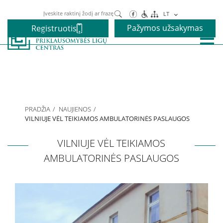
Paieška
LT
Pažymos užsakymas
Registruotis
Paslaugos
Alkoholio priklausomybės gydymas
PRADŽIA
NAUJIENOS
Narkotikų priklausomybės gydymas
VILNIUJE VĖL TEIKIAMOS AMBULATORINĖS PASLAUGOS
VILNIUJE VĖL TEIKIAMOS
Nikotino priklausomybės gydymas
AMBULATORINĖS PASLAUGOS
Elgesio priklausomybės gydymas
Vaikams ir paaugliams