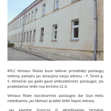
Paslaugos artimiesiems
Mokamos paslaugos
Paslaugos apmokamos iš PSD fondo
Kitos paslaugos
Pažymų išdavimas
RPLC Vilniaus filialas buvo laikinai pristabdęs paslaugų
Anoniminės paslaugos
teikimą, pamažu jas atnaujina nauju adresu – P. Širvio g.
Nedarbingumo pažymėjimas
5. Vilniečiai jau galės gauti ambulatorines paslaugas. Jos
Apsvaigimo nustatymas ir biologinių terpių paėmimas
pradedamos teikti nuo birželio 22 d.
Remisijos patvirtinimas
Vilniaus filiale stacionarinės paslaugos dar šiuo metu
Mokymai specialistams
neteikiamos, jas tikimasi pradėti teikti liepos mėnesį.
„Jau gavome licenciją iš akreditavimo tarnybos