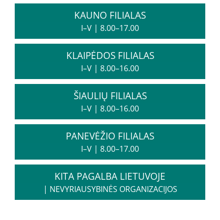
Apie mus
KAUNO FILIALAS
Struktūra
I–V
|
8.00–17.00
Misija, vertybės, vizija
KLAIPĖDOS FILIALAS
Vadovė
I–V
|
8.00–16.00
Valdymo struktūra
Valdymas
ŠIAULIŲ FILIALAS
Komisijos ir darbo grupės
I–V
|
8.00–16.00
Vadovybės darbotvarkė
PANEVĖŽIO FILIALAS
I–V
|
8.00–17.00
Administracinė informacija
Planavimo dokumentai
KITA PAGALBA LIETUVOJE
Darbo užmokestis
|
NEVYRIAUSYBINĖS ORGANIZACIJOS
Paskatinimai ir apdovanojimai
Viešieji pirkimai