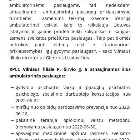
ambulatorinėms paslaugoms, tad nedelsdami
atnaujiname ambulatorinių paslaugų priklausomybę
Kita pagalba Lietuvoje
turintiems asmenims teikimą. Gavome licenciją
ambulatorinei veiklai, kaip to reikalauja Lietuvos
Valstybinės įstaigos
įstatymai, ir galime pradėti teikti kokybiškas ir saugias
asmens sveikatos priežiūros paslaugas,. Taip pat tikimės
netrukus gauti leidimą teikti ir stacionarines
Nevyriausybinės organizacijos
priklausomybės ligų gydymo paslaugas,“, – sako Vilniaus
filialo direktorius Giedrius Likatavičius.
Priklausomybių konsultantai
RPLC Vilniaus filiale P. Širvio g. 5 atnaujinamos šios
ambulatorinės paslaugos:
Žemo slenksčio paslaugos
gydytojo psichiatro, vaikų ir paauglių psichiatro,
psichologo, socialinio darbuotojo konsultacijos nuo
2022-06-22,
CRAFT specialistų konsultacijos
mirčių nuo opioidų perdozavimo prevencija nuo 2022-
06-22,
pakaitinė terapija opioidiniu vaistu metadonu
Informacija tėvams
(nemokama paslauga) nuo 2022-06-30,
apsvaigimo medicininė apžiūra (asmens sveikatos
būklės vertinimas ir išvados formulavimas) nuo 2022-