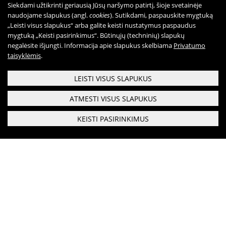
Atsakomybė
Siekdami užtikrinti geriausią Jūsų naršymo patirtį, šioje svetainėje
naudojame slapukus (angl.
cookies
). Sutikdami, paspauskite mygtuką
Elgesio kodeksas
„Leisti visus slapukus“ arba galite keisti nustatymus paspaudus
Informacija dėl privačių interesų deklaravimo
mygtuką „Keisti pasirinkimus“. Būtinųjų (techninių) slapukų
negalėsite išjungti. Informacija apie slapukus skelbiama
Privatumo
RPLC dovanų politika
taisyklėmis
.
LEISTI VISUS SLAPUKUS
Duomenys
ATMESTI VISUS SLAPUKUS
Duomenų apsauga
Atviri duomenys
KEISTI PASIRINKIMUS
Veikla
Respublikinis priklausomybės ligų centras
RPLC nuostatai
Biudžetinė įstaiga
Veiklos sritys
Duomenys saugomi Juridinių asmenų registre kodas:
190999616
Teisinė informacija
Gerosios Vilties g. 3, Vilnius, LT-03147
RPLC vidaus tvarkos taisyklės (informacija
pacientams)