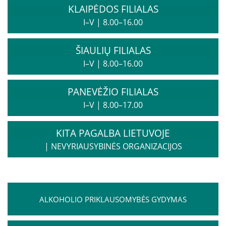
KLAIPĖDOS FILIALAS
I–V
|
8.00–16.00
Kita pagalba Lietuvoje
Valstybinės įstaigos
ŠIAULIŲ FILIALAS
I–V
|
8.00–16.00
Nevyriausybinės organizacijos
PANEVĖŽIO FILIALAS
I–V
|
8.00–17.00
Priklausomybių konsultantai
KITA PAGALBA LIETUVOJE
Žemo slenksčio paslaugos
|
NEVYRIAUSYBINĖS ORGANIZACIJOS
CRAFT specialistų konsultacijos
ALKOHOLIO PRIKLAUSOMYBĖS GYDYMAS
Informacija tėvams