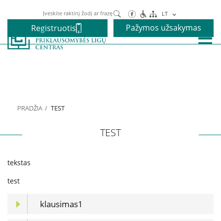
Paieška
LT
Pažymos užsakymas
Registruotis
Paslaugos
Alkoholio priklausomybės gydymas
PRADŽIA
TEST
Narkotikų priklausomybės gydymas
TEST
Nikotino priklausomybės gydymas
tekstas
Elgesio priklausomybės gydymas
test
klausimas1
Vaikams ir paaugliams