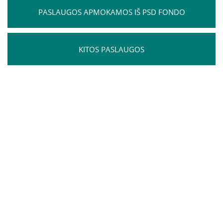
Apie mus
PASLAUGOS APMOKAMOS IŠ PSD FONDO
Struktūra
Misija, vertybės, vizija
KITOS PASLAUGOS
Vadovė
Valdymo struktūra
Valdymas
Komisijos ir darbo grupės
Vadovybės darbotvarkė
Administracinė informacija
Planavimo dokumentai
Darbo užmokestis
Paskatinimai ir apdovanojimai
Viešieji pirkimai