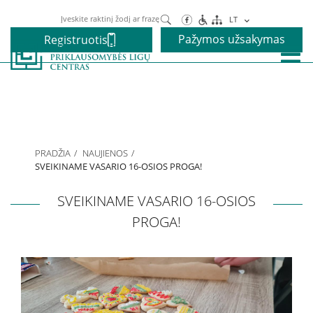
Paieška
LT
Pažymos užsakymas
Registruotis
Paslaugos
Alkoholio priklausomybės gydymas
PRADŽIA
NAUJIENOS
Narkotikų priklausomybės gydymas
SVEIKINAME VASARIO 16-OSIOS PROGA!
SVEIKINAME VASARIO 16-OSIOS
Nikotino priklausomybės gydymas
PROGA!
Elgesio priklausomybės gydymas
Vaikams ir paaugliams