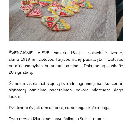
Paslaugos artimiesiems
Mokamos paslaugos
Paslaugos apmokamos iš PSD fondo
ŠVENČIAME LAISVĘ: Vasario 16-oji – valstybinė šventė,
skirta
1918 m. Lietuvos Tarybos
narių pasirašytam Lietuvos
Kitos paslaugos
nepriklausomybės nutarimui paminėti. Dokumentą pasirašė
20 signatarų.
Pažymų išdavimas
Šiandien visoje Lietuvoje vyks iškilmingi minėjimai, koncertai,
Anoniminės paslaugos
signatarų atminimo pagerbimas, vakare miestuose degs
Nedarbingumo pažymėjimas
laužai.
Apsvaigimo nustatymas ir biologinių terpių paėmimas
Kviečiame švęsti ramiai, oriai, sąmoningai ir iškilmingai.
Remisijos patvirtinimas
Mokymai specialistams
Tegu mes didžiuosimės savo šalimi, o šalis – mumis.