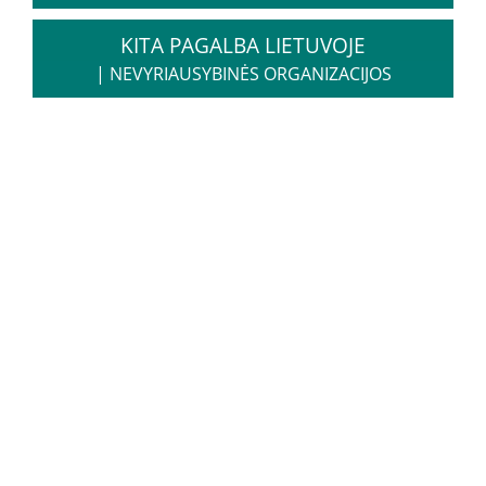
Informacija psichikos sveikatos centrams
KITA PAGALBA LIETUVOJE
|
NEVYRIAUSYBINĖS ORGANIZACIJOS
Projektai
Naujienos
Apie paslaugas
Tyrimai
Renginiai
Įvykiai