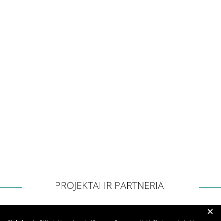
Apie mus
Struktūra
Misija, vertybės, vizija
Vadovė
Valdymo struktūra
Valdymas
Komisijos ir darbo grupės
Vadovybės darbotvarkė
Administracinė informacija
Planavimo dokumentai
Darbo užmokestis
PROJEKTAI IR PARTNERIAI
Paskatinimai ir apdovanojimai
+
Viešieji pirkimai