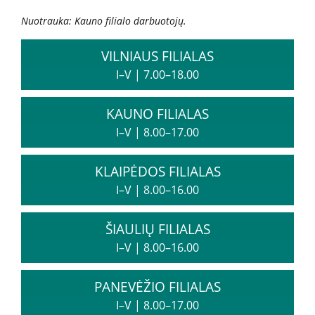
Nuotrauka: Kauno filialo darbuotojų.
Kita pagalba Lietuvoje
VILNIAUS FILIALAS
Valstybinės įstaigos
I–V
|
7.00–18.00
Nevyriausybinės organizacijos
KAUNO FILIALAS
I–V
|
8.00–17.00
Priklausomybių konsultantai
KLAIPĖDOS FILIALAS
I–V
|
8.00–16.00
Žemo slenksčio paslaugos
ŠIAULIŲ FILIALAS
CRAFT specialistų konsultacijos
I–V
|
8.00–16.00
Informacija tėvams
PANEVĖŽIO FILIALAS
I–V
|
8.00–17.00