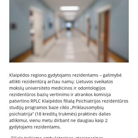
Paslaugos artimiesiems
Mokamos paslaugos
Paslaugos apmokamos iš PSD fondo
Kitos paslaugos
Klaipėdos regiono gydytojams rezidentams – galimybė
Pažymų išdavimas
atlikti rezidentūrą arčiau namų: Lietuvos sveikatos
mokslų universiteto medicinos ir odontologijos
Anoniminės paslaugos
rezidentūros bazių vertinimo ir atrankos komisija
Nedarbingumo pažymėjimas
patvirtino RPLC Klaipėdos filialą Psichiatrijos rezidentūros
Apsvaigimo nustatymas ir biologinių terpių paėmimas
studijų programos baze ciklo „Priklausomybių
psichiatrija“ (18 kreditų trukmės) praktinės dalies
Remisijos patvirtinimas
atlikimui, vienu metu dirbant ne daugiau kaip 2
Mokymai specialistams
gydytojams rezidentams.