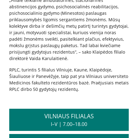
„Filiale teikiame ambulatorines, stacionarines
abstinencijos gydymo, psichosocialinės reabilitacijos,
psichosocialinio gydymo (Minesotos) paslaugas
Kita pagalba Lietuvoje
priklausomybės ligomis sergantiems žmonėms. Mūsų
kolektyve dirba ir dešimčių metų patirtį turintys gydytojai,
Valstybinės įstaigos
ir jauni, motyvuoti specialistai, kuriuos vienija noras
padėti žmonėms sveikti, pasitelkiant plačius, efektyvius,
mokslu grįstus paslaugų paketus. Tad labai kviečiame
Nevyriausybinės organizacijos
prisijungti gydytojus rezidentus“, – sako Klaipėdos filialo
direktorė Vaida Karulaitienė.
Priklausomybių konsultantai
RPLC, turintis 5 filialus Vilniuje, Kaune, Klaipėdoje,
Šiauliuose ir Panevėžyje, taip pat yra Vilniaus universiteto
Medicinos fakulteto rezidentūros bazė. Praėjusiais metais
Žemo slenksčio paslaugos
RPLC dirbo 50 gydytojų rezidentų.
CRAFT specialistų konsultacijos
VILNIAUS FILIALAS
I–V
|
7.00–18.00
Informacija tėvams