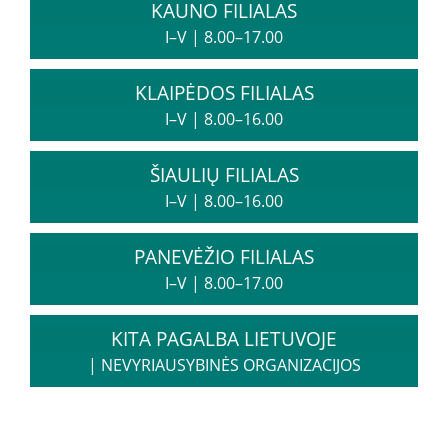
KAUNO FILIALAS
Informacija psichikos sveikatos centrams
I–V
|
8.00–17.00
KLAIPĖDOS FILIALAS
Projektai
I–V
|
8.00–16.00
Naujienos
ŠIAULIŲ FILIALAS
Apie paslaugas
I–V
|
8.00–16.00
Tyrimai
PANEVĖŽIO FILIALAS
I–V
|
8.00–17.00
Renginiai
KITA PAGALBA LIETUVOJE
|
NEVYRIAUSYBINĖS ORGANIZACIJOS
Įvykiai