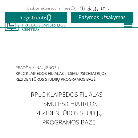
Paieška
LT
Pažymos užsakymas
Registruotis
Paslaugos
Alkoholio priklausomybės gydymas
PRADŽIA
NAUJIENOS
Narkotikų priklausomybės gydymas
RPLC KLAIPĖDOS FILIALAS – LSMU PSICHIATRIJOS
REZIDENTŪROS STUDIJŲ PROGRAMOS BAZĖ
Nikotino priklausomybės gydymas
RPLC KLAIPĖDOS FILIALAS –
LSMU PSICHIATRIJOS
Elgesio priklausomybės gydymas
REZIDENTŪROS STUDIJŲ
PROGRAMOS BAZĖ
Vaikams ir paaugliams