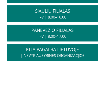
ŠIAULIŲ FILIALAS
Kita pagalba Lietuvoje
I–V
|
8.00–16.00
Valstybinės įstaigos
PANEVĖŽIO FILIALAS
I–V
|
8.00–17.00
Nevyriausybinės organizacijos
KITA PAGALBA LIETUVOJE
Priklausomybių konsultantai
|
NEVYRIAUSYBINĖS ORGANIZACIJOS
Žemo slenksčio paslaugos
CRAFT specialistų konsultacijos
Informacija tėvams