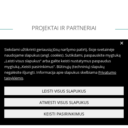
Apie mus
Struktūra
Misija, vertybės, vizija
PROJEKTAI IR PARTNERIAI
Vadovė
Valdymo struktūra
+
Valdymas
Siekdami užtikrinti geriausią Jūsų naršymo patirtį, šioje svetainėje
naudojame slapukus (angl.
cookies
). Sutikdami, paspauskite mygtuką
Komisijos ir darbo grupės
„Leisti visus slapukus“ arba galite keisti nustatymus paspaudus
Vadovybės darbotvarkė
mygtuką „Keisti pasirinkimus“. Būtinųjų (techninių) slapukų
negalėsite išjungti. Informacija apie slapukus skelbiama
Privatumo
taisyklėmis
.
Administracinė informacija
LEISTI VISUS SLAPUKUS
Planavimo dokumentai
ATMESTI VISUS SLAPUKUS
Darbo užmokestis
Paskatinimai ir apdovanojimai
KEISTI PASIRINKIMUS
Viešieji pirkimai