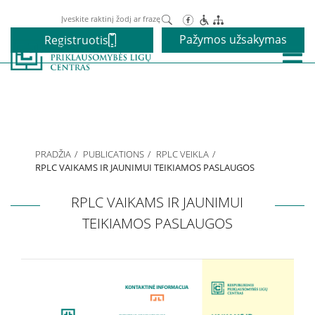
Paieška
Pažymos užsakymas
Registruotis
Paslaugos
Alkoholio priklausomybės gydymas
PRADŽIA
PUBLICATIONS
RPLC VEIKLA
Narkotikų priklausomybės gydymas
RPLC VAIKAMS IR JAUNIMUI TEIKIAMOS PASLAUGOS
RPLC VAIKAMS IR JAUNIMUI
Nikotino priklausomybės gydymas
TEIKIAMOS PASLAUGOS
Elgesio priklausomybės gydymas
Vaikams ir paaugliams