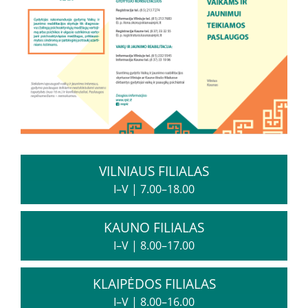
Paslaugos artimiesiems
Mokamos paslaugos
Paslaugos apmokamos iš PSD fondo
Kitos paslaugos
VILNIAUS FILIALAS
Pažymų išdavimas
I–V
|
7.00–18.00
Anoniminės paslaugos
Nedarbingumo pažymėjimas
KAUNO FILIALAS
Apsvaigimo nustatymas ir biologinių terpių paėmimas
I–V
|
8.00–17.00
Remisijos patvirtinimas
Mokymai specialistams
KLAIPĖDOS FILIALAS
I–V
|
8.00–16.00