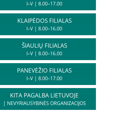
I–V
|
8.00–17.00
KLAIPĖDOS FILIALAS
I–V
|
8.00–16.00
ŠIAULIŲ FILIALAS
I–V
|
8.00–16.00
PANEVĖŽIO FILIALAS
I–V
|
8.00–17.00
KITA PAGALBA LIETUVOJE
|
NEVYRIAUSYBINĖS ORGANIZACIJOS