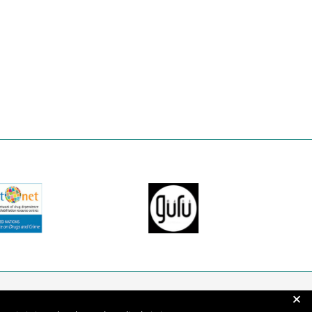
+
Naujienų prenumerata