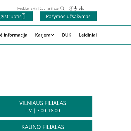
Paieška
gistruotis
Pažymos užsakymas
ė informacija
Karjera
DUK
Leidiniai
VILNIAUS FILIALAS
I–V
|
7.00–18.00
KAUNO FILIALAS