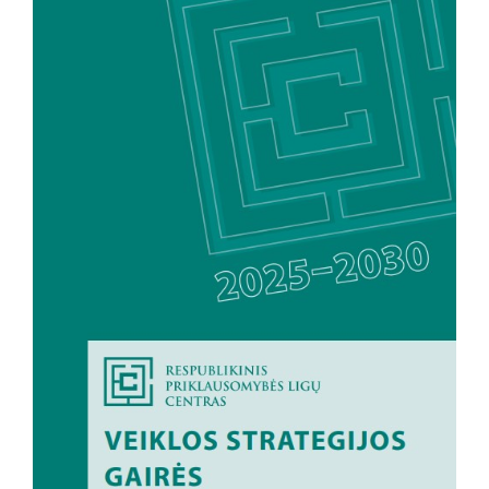
Paslaugos artimiesiems
Mokamos paslaugos
Paslaugos apmokamos iš PSD fondo
Kitos paslaugos
Pažymų išdavimas
Anoniminės paslaugos
Nedarbingumo pažymėjimas
Apsvaigimo nustatymas ir biologinių terpių paėmimas
Remisijos patvirtinimas
Mokymai specialistams