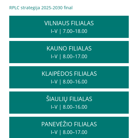
Informacija psichikos sveikatos centrams
RPLC strategija 2025-2030 final
VILNIAUS FILIALAS
Projektai
I–V
|
7.00–18.00
Naujienos
KAUNO FILIALAS
I–V
|
8.00–17.00
Apie paslaugas
KLAIPĖDOS FILIALAS
Tyrimai
I–V
|
8.00–16.00
Renginiai
ŠIAULIŲ FILIALAS
I–V
|
8.00–16.00
Įvykiai
PANEVĖŽIO FILIALAS
I–V
|
8.00–17.00