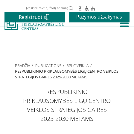
Paieška
Pažymos užsakymas
Registruotis
Paslaugos
Alkoholio priklausomybės gydymas
PRADŽIA
PUBLICATIONS
RPLC VEIKLA
Narkotikų priklausomybės gydymas
RESPUBLIKINIO PRIKLAUSOMYBĖS LIGŲ CENTRO VEIKLOS
STRATEGIJOS GAIRĖS 2025-2030 METAMS
Nikotino priklausomybės gydymas
RESPUBLIKINIO
PRIKLAUSOMYBĖS LIGŲ CENTRO
Elgesio priklausomybės gydymas
VEIKLOS STRATEGIJOS GAIRĖS
2025-2030 METAMS
Vaikams ir paaugliams