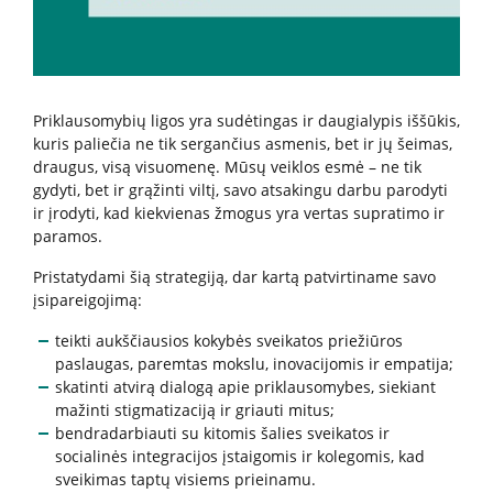
Kita pagalba Lietuvoje
Valstybinės įstaigos
Priklausomybių ligos yra sudėtingas ir daugialypis iššūkis,
kuris paliečia ne tik sergančius asmenis, bet ir jų šeimas,
draugus, visą visuomenę. Mūsų veiklos esmė – ne tik
Nevyriausybinės organizacijos
gydyti, bet ir grąžinti viltį, savo atsakingu darbu parodyti
ir įrodyti, kad kiekvienas žmogus yra vertas supratimo ir
paramos.
Priklausomybių konsultantai
Pristatydami šią strategiją, dar kartą patvirtiname savo
įsipareigojimą:
Žemo slenksčio paslaugos
teikti aukščiausios kokybės sveikatos priežiūros
paslaugas, paremtas mokslu, inovacijomis ir empatija;
CRAFT specialistų konsultacijos
skatinti atvirą dialogą apie priklausomybes, siekiant
mažinti stigmatizaciją ir griauti mitus;
bendradarbiauti su kitomis šalies sveikatos ir
Informacija tėvams
socialinės integracijos įstaigomis ir kolegomis, kad
sveikimas taptų visiems prieinamu.