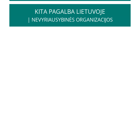
Apie mus
KITA PAGALBA LIETUVOJE
Struktūra
|
NEVYRIAUSYBINĖS ORGANIZACIJOS
Misija, vertybės, vizija
Vadovė
Valdymo struktūra
Valdymas
Komisijos ir darbo grupės
Vadovybės darbotvarkė
Administracinė informacija
Planavimo dokumentai
Darbo užmokestis
Paskatinimai ir apdovanojimai
Viešieji pirkimai