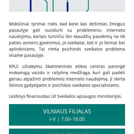
Kita pagalba Lietuvoje
Moksliniai tyrimai rodo, kad kone kas dešimtas žmogus
Valstybinės įstaigos
pasaulyje gali susidurti su probleminiu interneto
naudojimu, kartais turinčiu itin skaudžių pasekmių ne tik
paties asmens gyvenimui, jo sveikatai, bet ir jo šeimai bei
Nevyriausybinės organizacijos
aplinkiniams. Tai rimta psichinės sveikatos problema
visame pasaulyje.
Priklausomybių konsultantai
RPLC užsakymu Skaitmeninės etikos centras parengė
mokomąją vaizdo ir rašytinę medžiaga, kuri gali padėti
geriau atpažinti probleminį interneto naudojimą. Ji skirta
Žemo slenksčio paslaugos
šeimos gydytojams ir psichikos sveikatos specialistams.
Leidinys finansuotas LR Sveikatos apsaugos ministerijos.
CRAFT specialistų konsultacijos
VILNIAUS FILIALAS
I–V
|
7.00–18.00
Informacija tėvams