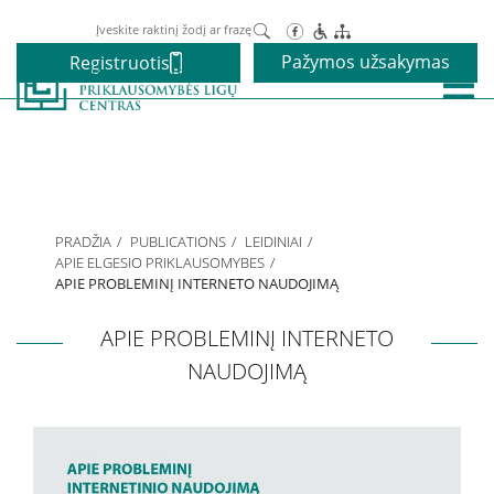
Paieška
Pažymos užsakymas
Registruotis
Paslaugos
Alkoholio priklausomybės gydymas
PRADŽIA
PUBLICATIONS
LEIDINIAI
Narkotikų priklausomybės gydymas
APIE ELGESIO PRIKLAUSOMYBES
APIE PROBLEMINĮ INTERNETO NAUDOJIMĄ
Nikotino priklausomybės gydymas
APIE PROBLEMINĮ INTERNETO
NAUDOJIMĄ
Elgesio priklausomybės gydymas
Vaikams ir paaugliams