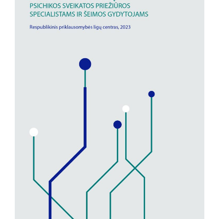
Paslaugos artimiesiems
Mokamos paslaugos
Paslaugos apmokamos iš PSD fondo
Kitos paslaugos
Pažymų išdavimas
Anoniminės paslaugos
Nedarbingumo pažymėjimas
Apsvaigimo nustatymas ir biologinių terpių paėmimas
Remisijos patvirtinimas
Mokymai specialistams