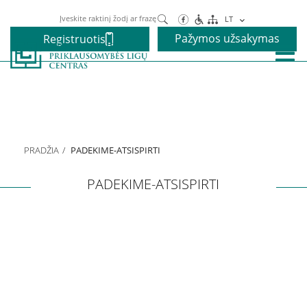
Paieška
LT
Pažymos užsakymas
Registruotis
Paslaugos
Alkoholio priklausomybės gydymas
PRADŽIA
PADEKIME-ATSISPIRTI
Narkotikų priklausomybės gydymas
PADEKIME-ATSISPIRTI
Nikotino priklausomybės gydymas
Elgesio priklausomybės gydymas
Vaikams ir paaugliams