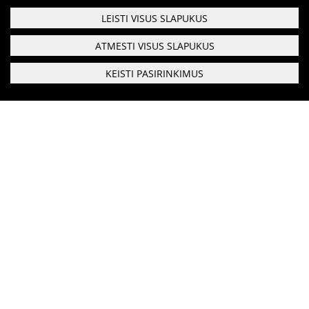
Informacija psichikos sveikatos centrams
LEISTI VISUS SLAPUKUS
ATMESTI VISUS SLAPUKUS
Projektai
KEISTI PASIRINKIMUS
Naujienos
Apie paslaugas
Respublikinis priklausomybės ligų centras
Biudžetinė įstaiga
Duomenys saugomi Juridinių asmenų registre kodas:
Tyrimai
190999616
Gerosios Vilties g. 3, Vilnius, LT-03147
Renginiai
Telefonas:
0 5 213 7274
Faksas:
0 5 216 0019
Įvykiai
El. paštas:
rplc@rplc.lt
Bendraukime