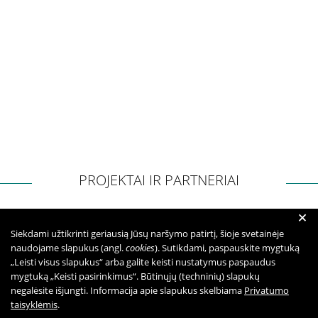
Kita pagalba Lietuvoje
Valstybinės įstaigos
Nevyriausybinės organizacijos
Priklausomybių konsultantai
PROJEKTAI IR PARTNERIAI
Žemo slenksčio paslaugos
+
Siekdami užtikrinti geriausią Jūsų naršymo patirtį, šioje svetainėje
CRAFT specialistų konsultacijos
naudojame slapukus (angl.
cookies
). Sutikdami, paspauskite mygtuką
„Leisti visus slapukus“ arba galite keisti nustatymus paspaudus
mygtuką „Keisti pasirinkimus“. Būtinųjų (techninių) slapukų
Informacija tėvams
negalėsite išjungti. Informacija apie slapukus skelbiama
Privatumo
taisyklėmis
.