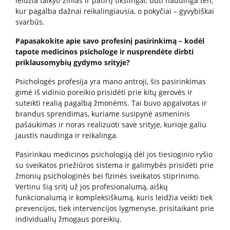
leidžia taikyti žinias ir patirtį tikslingai, būti naudinga ten,
kur pagalba dažnai reikalingiausia, o pokyčiai – gyvybiškai
svarbūs.
Kita pagalba Lietuvoje
Papasakokite apie savo profesinį pasirinkimą – kodėl
Valstybinės įstaigos
tapote medicinos psichologe ir nusprendėte dirbti
priklausomybių gydymo srityje?
Nevyriausybinės organizacijos
Psichologės profesija yra mano antroji, šis pasirinkimas
gimė iš vidinio poreikio prisidėti prie kitų gerovės ir
suteikti realią pagalbą žmonėms. Tai buvo apgalvotas ir
Priklausomybių konsultantai
brandus sprendimas, kuriame susipynė asmeninis
pašaukimas ir noras realizuoti save srityje, kurioje galiu
jaustis naudinga ir reikalinga.
Žemo slenksčio paslaugos
Pasirinkau medicinos psichologiją dėl jos tiesioginio ryšio
su sveikatos priežiūros sistema ir galimybės prisidėti prie
CRAFT specialistų konsultacijos
žmonių psichologinės bei fizinės sveikatos stiprinimo.
Vertinu šią sritį už jos profesionalumą, aiškų
funkcionalumą ir kompleksiškumą, kuris leidžia veikti tiek
Informacija tėvams
prevencijos, tiek intervencijos lygmenyse, prisitaikant prie
individualių žmogaus poreikių.