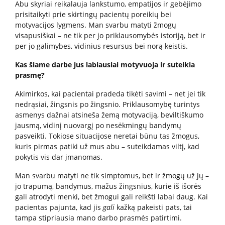
Atsakomybė
Abu skyriai reikalauja lankstumo, empatijos ir gebėjimo
prisitaikyti prie skirtingų pacientų poreikių bei
Elgesio kodeksas
motyvacijos lygmens. Man svarbu matyti žmogų
Informacija dėl privačių interesų deklaravimo
visapusiškai – ne tik per jo priklausomybės istoriją, bet ir
per jo galimybes, vidinius resursus bei norą keistis.
RPLC dovanų politika
Kas šiame darbe jus labiausiai motyvuoja ir suteikia
prasmę?
Duomenys
Akimirkos, kai pacientai pradeda tikėti savimi – net jei tik
Duomenų apsauga
nedrąsiai, žingsnis po žingsnio. Priklausomybę turintys
asmenys dažnai atsineša žemą motyvaciją, beviltiškumo
Atviri duomenys
jausmą, vidinį nuovargį po nesėkmingų bandymų
pasveikti. Tokiose situacijose neretai būnu tas žmogus,
kuris pirmas patiki už mus abu – suteikdamas viltį, kad
Veikla
pokytis vis dar įmanomas.
RPLC nuostatai
Man svarbu matyti ne tik simptomus, bet ir žmogų už jų –
jo trapumą, bandymus, mažus žingsnius, kurie iš išorės
Veiklos sritys
gali atrodyti menki, bet žmogui gali reikšti labai daug. Kai
Teisinė informacija
pacientas pajunta, kad jis
gali
kažką pakeisti pats, tai
RPLC vidaus tvarkos taisyklės (informacija
tampa stipriausia mano darbo prasmės patirtimi.
pacientams)