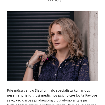
Paslaugos artimiesiems
Mokamos paslaugos
Paslaugos apmokamos iš PSD fondo
Kitos paslaugos
Pažymų išdavimas
Anoniminės paslaugos
Nedarbingumo pažymėjimas
Apsvaigimo nustatymas ir biologinių terpių paėmimas
Remisijos patvirtinimas
Prie mūsų centro Šiaulių filialo specialistų komandos
Mokymai specialistams
neseniai prisijungusi medicinos psichologė Jovita Pavlovė
sako, kad darbas priklausomybių gydymo srityje jai