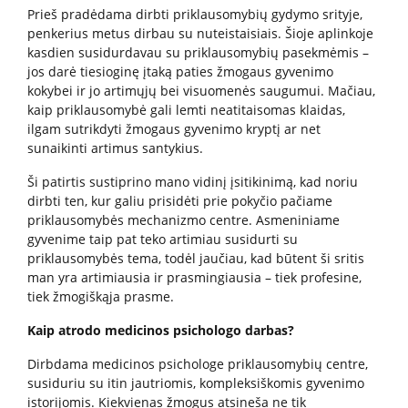
Prieš pradėdama dirbti priklausomybių gydymo srityje,
Informacija psichikos sveikatos centrams
penkerius metus dirbau su nuteistaisiais. Šioje aplinkoje
kasdien susidurdavau su priklausomybių pasekmėmis –
jos darė tiesioginę įtaką paties žmogaus gyvenimo
Projektai
kokybei ir jo artimųjų bei visuomenės saugumui. Mačiau,
kaip priklausomybė gali lemti neatitaisomas klaidas,
ilgam sutrikdyti žmogaus gyvenimo kryptį ar net
Naujienos
sunaikinti artimus santykius.
Apie paslaugas
Ši patirtis sustiprino mano vidinį įsitikinimą, kad noriu
dirbti ten, kur galiu prisidėti prie pokyčio pačiame
priklausomybės mechanizmo centre. Asmeniniame
Tyrimai
gyvenime taip pat teko artimiau susidurti su
priklausomybės tema, todėl jaučiau, kad būtent ši sritis
man yra artimiausia ir prasmingiausia – tiek profesine,
Renginiai
tiek žmogiškąja prasme.
Kaip atrodo medicinos psichologo darbas?
Įvykiai
Dirbdama medicinos psichologe priklausomybių centre,
susiduriu su itin jautriomis, kompleksiškomis gyvenimo
istorijomis. Kiekvienas žmogus atsineša ne tik