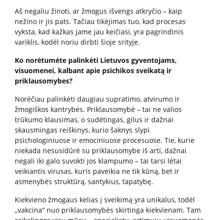
Aš negaliu žinoti, ar žmogus išvengs atkryčio – kaip
nežino ir jis pats. Tačiau tikėjimas tuo, kad procesas
vyksta, kad kažkas jame jau keičiasi, yra pagrindinis
Apklausos
variklis, kodėl noriu dirbti šioje srityje.
Apie paslaugų kokybę RPLC
Ko norėtumėte palinkėti Lietuvos gyventojams,
Pacientų lūkesčių ir pasitenkinimo analizė
visuomenei, kalbant apie psichikos sveikatą ir
teikiamomis paslaugomis
priklausomybes?
Norėčiau palinkėti daugiau supratimo, atvirumo ir
žmogiškos kantrybės. Priklausomybė – tai ne valios
Pranešėjų apsauga
trūkumo klausimas, o sudėtingas, gilus ir dažnai
skausmingas reiškinys, kurio šaknys slypi
psichologiniuose ir emociniuose procesuose. Tie, kurie
Konsultavimasis su visuomene
niekada nesusidūrė su priklausomybe iš arti, dažnai
negali iki galo suvokti jos klampumo – tai tarsi lėtai
veikiantis virusas, kuris paveikia ne tik kūną, bet ir
Struktūra ir kontaktinė informacija
asmenybės struktūrą, santykius, tapatybę.
Kiekvieno žmogaus kelias į sveikimą yra unikalus, todėl
Karjera
„vakcina“ nuo priklausomybės skirtinga kiekvienam. Tam