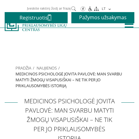
Paieška
LT
Pažymos užsakymas
Registruotis
Paslaugos
Alkoholio priklausomybės gydymas
PRADŽIA
NAUJIENOS
Narkotikų priklausomybės gydymas
MEDICINOS PSICHOLOGĖ JOVITA PAVLOVĖ: MAN SVARBU
MATYTI ŽMOGŲ VISAPUSIŠKAI – NE TIK PER JO
PRIKLAUSOMYBĖS ISTORIJĄ
Nikotino priklausomybės gydymas
MEDICINOS PSICHOLOGĖ JOVITA
PAVLOVĖ: MAN SVARBU MATYTI
Elgesio priklausomybės gydymas
ŽMOGŲ VISAPUSIŠKAI – NE TIK
PER JO PRIKLAUSOMYBĖS
Vaikams ir paaugliams
ISTORIJĄ