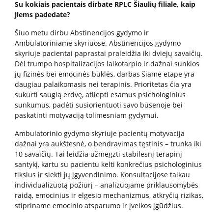
Biudžeto vykdymo ataskaitų rinkiniai
Su kokiais pacientais dirbate RPLC Šiaulių filiale, kaip
jiems padedate?
Finansinių ataskaitų rinkiniai
Tarnybiniai lengvieji automobiliai
Šiuo metu dirbu Abstinencijos gydymo ir
Ambulatoriniame skyriuose. Abstinencijos gydymo
Lėšos veiklai viešinti
skyriuje pacientai paprastai praleidžia iki dviejų savaičių.
Interneto svetainės atitikties paraiška
Dėl trumpo hospitalizacijos laikotarpio ir dažnai sunkios
jų fizinės bei emocinės būklės, darbas šiame etape yra
Aukcionai
daugiau palaikomasis nei terapinis. Prioritetas čia yra
sukurti saugią erdvę, atliepti esamus psichologinius
sunkumus, padėti susiorientuoti savo būsenoje bei
Korupcijos prevencija
paskatinti motyvaciją tolimesniam gydymui.
Vadovės kreipimasis
Ambulatorinio gydymo skyriuje pacientų motyvacija
dažnai yra aukštesnė, o bendravimas tęstinis – trunka iki
Praneškite apie korupciją
10 savaičių. Tai leidžia užmegzti stabilesnį terapinį
Korupcijos prevencijos vykdytojai
santykį, kartu su pacientu kelti konkrečius psichologinius
Sąrašas RPLC pareigybių, dėl kurių teikiamas
tikslus ir siekti jų įgyvendinimo. Konsultacijose taikau
prašymas STT
individualizuotą požiūrį – analizuojame priklausomybės
Korupcijos prevencijos programa
raidą, emocinius ir elgesio mechanizmus, atkryčių rizikas,
stipriname emocinio atsparumo ir įveikos įgūdžius.
Korupcijos prasireiškimo tikimybė ir rizikos analizė