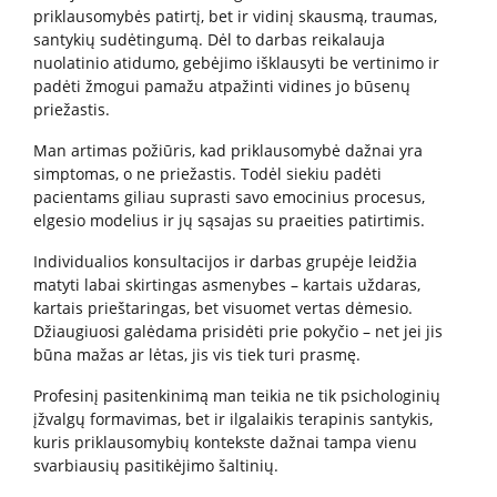
Apie mus
priklausomybės patirtį, bet ir vidinį skausmą, traumas,
santykių sudėtingumą. Dėl to darbas reikalauja
Struktūra
nuolatinio atidumo, gebėjimo išklausyti be vertinimo ir
padėti žmogui pamažu atpažinti vidines jo būsenų
Misija, vertybės, vizija
priežastis.
Vadovė
Man artimas požiūris, kad priklausomybė dažnai yra
Valdymo struktūra
simptomas, o ne priežastis. Todėl siekiu padėti
Valdymas
pacientams giliau suprasti savo emocinius procesus,
elgesio modelius ir jų sąsajas su praeities patirtimis.
Komisijos ir darbo grupės
Vadovybės darbotvarkė
Individualios konsultacijos ir darbas grupėje leidžia
matyti labai skirtingas asmenybes – kartais uždaras,
kartais prieštaringas, bet visuomet vertas dėmesio.
Džiaugiuosi galėdama prisidėti prie pokyčio – net jei jis
Administracinė informacija
būna mažas ar lėtas, jis vis tiek turi prasmę.
Planavimo dokumentai
Profesinį pasitenkinimą man teikia ne tik psichologinių
Darbo užmokestis
įžvalgų formavimas, bet ir ilgalaikis terapinis santykis,
Paskatinimai ir apdovanojimai
kuris priklausomybių kontekste dažnai tampa vienu
svarbiausių pasitikėjimo šaltinių.
Viešieji pirkimai