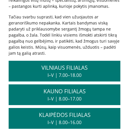
reikalingos visų mūsų – specialistų, artimųjų, visuomenės
Karjera
– pastangos kurti aplinką, kurioje pokytis įmanomas.
Tačiau svarbu suprasti, kad vien užuojautos ar
Savanorių anketa
geranoriškumo nepakanka. Kartais bandymas viską
padaryti už priklausomybe sergantį žmogų tampa ne
pagalba, o žala. Todėl linkiu visiems išmokti atskirti tikrą
pagalbą nuo gelbėjimo, ir patikėti, kad žmogus turi savyje
DUK
galios keistis. Mūsų, kaip visuomenės, užduotis – padėti
jam tą galią atrasti.
Leidiniai
VILNIAUS FILIALAS
I–V
|
7.00–18.00
KAUNO FILIALAS
I–V
|
8.00–17.00
KLAIPĖDOS FILIALAS
I–V
|
8.00–16.00