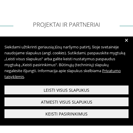
PROJEKTAI IR PARTNERIAI
+
Siekdami užtikrinti geriausią Jūsų naršymo patirtį, šioje svetainėje
naudojame slapukus (angl.
cookies
). Sutikdami, paspauskite mygtuką
„Leisti visus slapukus“ arba galite keisti nustatymus paspaudus
mygtuką „Keisti pasirinkimus“. Būtinųjų (techninių) slapukų
negalėsite išjungti. Informacija apie slapukus skelbiama
Privatumo
taisyklėmis
.
LEISTI VISUS SLAPUKUS
ATMESTI VISUS SLAPUKUS
KEISTI PASIRINKIMUS