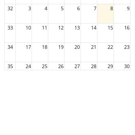
32
3
4
5
6
7
8
9
Paslaugos artimiesiems
33
10
11
12
13
14
15
16
Mokamos paslaugos
34
17
18
19
20
21
22
23
Paslaugos apmokamos iš PSD fondo
35
24
25
26
27
28
29
30
Kitos paslaugos
Pažymų išdavimas
36
31
1
2
3
4
5
6
Anoniminės paslaugos
Nedarbingumo pažymėjimas
Apsvaigimo nustatymas ir biologinių terpių paėmimas
Remisijos patvirtinimas
Mokymai specialistams