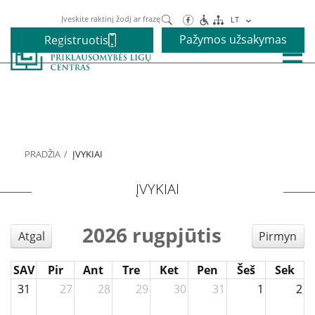
Paieška
LT
Pažymos užsakymas
Registruotis
Paslaugos
Alkoholio priklausomybės gydymas
PRADŽIA
ĮVYKIAI
Narkotikų priklausomybės gydymas
ĮVYKIAI
Nikotino priklausomybės gydymas
2026 rugpjūtis
Atgal
Pirmyn
Elgesio priklausomybės gydymas
SAV
Pir
Ant
Tre
Ket
Pen
Šeš
Sek
31
27
28
29
30
31
1
2
Vaikams ir paaugliams