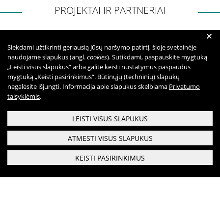
Informacija psichikos sveikatos centrams
PROJEKTAI IR PARTNERIAI
+
Siekdami užtikrinti geriausią Jūsų naršymo patirtį, šioje svetainėje
Projektai
naudojame slapukus (angl.
cookies
). Sutikdami, paspauskite mygtuką
„Leisti visus slapukus“ arba galite keisti nustatymus paspaudus
Naujienos
mygtuką „Keisti pasirinkimus“. Būtinųjų (techninių) slapukų
negalėsite išjungti. Informacija apie slapukus skelbiama
Privatumo
Apie paslaugas
taisyklėmis
.
LEISTI VISUS SLAPUKUS
Tyrimai
ATMESTI VISUS SLAPUKUS
Renginiai
KEISTI PASIRINKIMUS
Įvykiai
Respublikinis priklausomybės ligų centras
Biudžetinė įstaiga