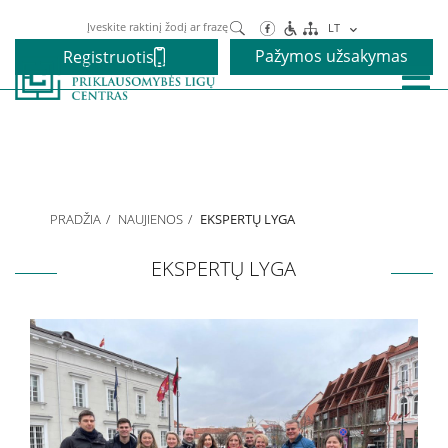
Paieška
LT
Pažymos užsakymas
Registruotis
Paslaugos
Alkoholio priklausomybės gydymas
PRADŽIA
NAUJIENOS
EKSPERTŲ LYGA
Narkotikų priklausomybės gydymas
EKSPERTŲ LYGA
Nikotino priklausomybės gydymas
Elgesio priklausomybės gydymas
Vaikams ir paaugliams