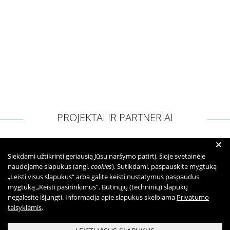
Apklausos
Apie paslaugų kokybę RPLC
Pacientų lūkesčių ir pasitenkinimo analizė
teikiamomis paslaugomis
PROJEKTAI IR PARTNERIAI
Pranešėjų apsauga
+
Konsultavimasis su visuomene
Siekdami užtikrinti geriausią Jūsų naršymo patirtį, šioje svetainėje
naudojame slapukus (angl.
cookies
). Sutikdami, paspauskite mygtuką
„Leisti visus slapukus“ arba galite keisti nustatymus paspaudus
mygtuką „Keisti pasirinkimus“. Būtinųjų (techninių) slapukų
Struktūra ir kontaktinė informacija
negalėsite išjungti. Informacija apie slapukus skelbiama
Privatumo
taisyklėmis
.
Karjera