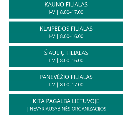
Biudžeto vykdymo ataskaitų rinkiniai
KAUNO FILIALAS
Finansinių ataskaitų rinkiniai
I–V
|
8.00–17.00
Tarnybiniai lengvieji automobiliai
KLAIPĖDOS FILIALAS
Lėšos veiklai viešinti
I–V
|
8.00–16.00
Interneto svetainės atitikties paraiška
Aukcionai
ŠIAULIŲ FILIALAS
I–V
|
8.00–16.00
Korupcijos prevencija
PANEVĖŽIO FILIALAS
Vadovės kreipimasis
I–V
|
8.00–17.00
Praneškite apie korupciją
Korupcijos prevencijos vykdytojai
KITA PAGALBA LIETUVOJE
Sąrašas RPLC pareigybių, dėl kurių teikiamas
prašymas STT
|
NEVYRIAUSYBINĖS ORGANIZACIJOS
Korupcijos prevencijos programa
Korupcijos prasireiškimo tikimybė ir rizikos analizė