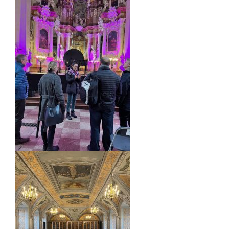
Informacija psichikos sveikatos centrams
Projektai
Naujienos
Apie paslaugas
Tyrimai
Renginiai
Įvykiai