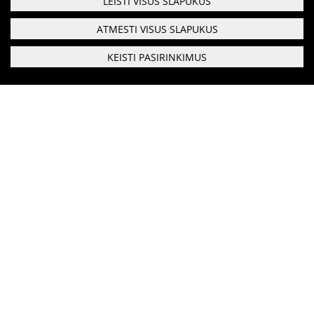
LEISTI VISUS SLAPUKUS
Karjera
ATMESTI VISUS SLAPUKUS
Savanorių anketa
KEISTI PASIRINKIMUS
DUK
Respublikinis priklausomybės ligų centras
Biudžetinė įstaiga
Leidiniai
Duomenys saugomi Juridinių asmenų registre kodas:
190999616
Gerosios Vilties g. 3, Vilnius, LT-03147
Telefonas:
0 5 213 7274
Faksas:
0 5 216 0019
El. paštas:
rplc@rplc.lt
Bendraukime
Naujienų prenumerata