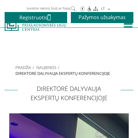
Paieška
LT
Pažymos užsakymas
Registruotis
Paslaugos
Alkoholio priklausomybės gydymas
PRADŽIA
NAUJIENOS
Narkotikų priklausomybės gydymas
DIREKTORĖ DALYVAUJA EKSPERTŲ KONFERENCIJOJE
DIREKTORĖ DALYVAUJA
Nikotino priklausomybės gydymas
EKSPERTŲ KONFERENCIJOJE
Elgesio priklausomybės gydymas
Vaikams ir paaugliams