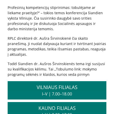
Profesinių kompetencijų stiprinimas: tobulėjame ar
Kita pagalba Lietuvoje
liekame praeityje?“ – tokios temos konferencija šiandien
vyksta Vilniuje. Čia susirinko daugybė savo srities
Valstybinės įstaigos
profesionalų ir jie diskutuoja Socialinės apsaugos ir
darbo ministerija temomis.
RPLC direktorė dr. Aušra Širvinskienė čia skaito
Nevyriausybinės organizacijos
pranešimą. Ji nuolat dalyvauja kuriant ir tvirtinant įvairias
programas, metodikas, teikia išsamias pastabas, reaguoja
į aktualijas.
Priklausomybių konsultantai
Todėl šiandien dr. Aušros Širvinskienės tema irgi susijusi
su kvalifikacijos kėlimu. Tai „Tobulumo link: mokymo
Žemo slenksčio paslaugos
programų sėkmės ir klaidos, kurios veda pirmyn
VILNIAUS FILIALAS
CRAFT specialistų konsultacijos
I–V
|
7.00–18.00
Informacija tėvams
KAUNO FILIALAS