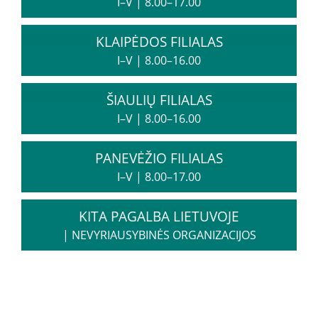
I–V
|
8.00–17.00
Informacija psichikos sveikatos centrams
KLAIPĖDOS FILIALAS
I–V
|
8.00–16.00
Projektai
ŠIAULIŲ FILIALAS
Naujienos
I–V
|
8.00–16.00
Apie paslaugas
PANEVĖŽIO FILIALAS
Tyrimai
I–V
|
8.00–17.00
KITA PAGALBA LIETUVOJE
Renginiai
|
NEVYRIAUSYBINĖS ORGANIZACIJOS
Įvykiai