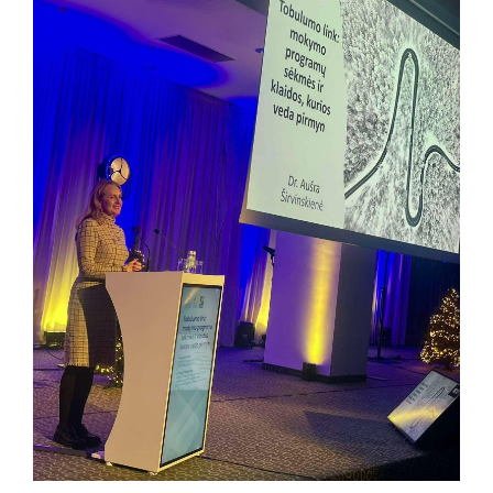
Paslaugos artimiesiems
Mokamos paslaugos
Paslaugos apmokamos iš PSD fondo
Kitos paslaugos
Pažymų išdavimas
Anoniminės paslaugos
Nedarbingumo pažymėjimas
Apsvaigimo nustatymas ir biologinių terpių paėmimas
Remisijos patvirtinimas
Mokymai specialistams