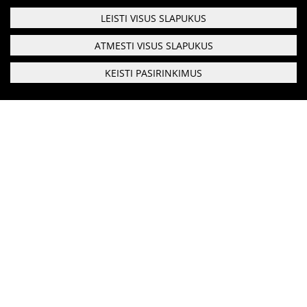
Informacija psichikos sveikatos centrams
LEISTI VISUS SLAPUKUS
ATMESTI VISUS SLAPUKUS
Projektai
KEISTI PASIRINKIMUS
Naujienos
Apie paslaugas
Respublikinis priklausomybės ligų centras
Biudžetinė įstaiga
Duomenys saugomi Juridinių asmenų registre kodas:
Tyrimai
190999616
Gerosios Vilties g. 3, Vilnius, LT-03147
Renginiai
Telefonas:
0 5 213 7274
Faksas:
0 5 216 0019
Įvykiai
El. paštas:
rplc@rplc.lt
Bendraukime