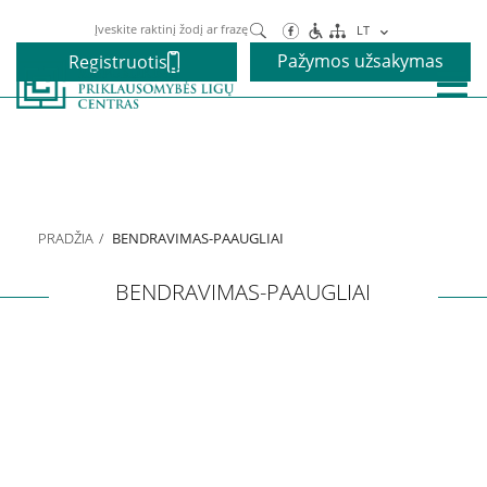
Paieška
LT
Pažymos užsakymas
Registruotis
Paslaugos
Alkoholio priklausomybės gydymas
PRADŽIA
BENDRAVIMAS-PAAUGLIAI
Narkotikų priklausomybės gydymas
BENDRAVIMAS-PAAUGLIAI
Nikotino priklausomybės gydymas
Elgesio priklausomybės gydymas
Vaikams ir paaugliams