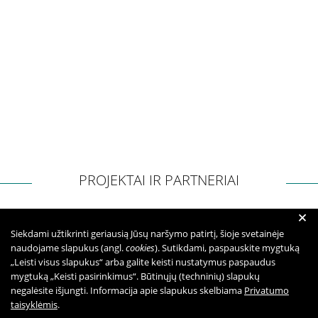
Kita pagalba Lietuvoje
Valstybinės įstaigos
Nevyriausybinės organizacijos
Priklausomybių konsultantai
PROJEKTAI IR PARTNERIAI
Žemo slenksčio paslaugos
+
Siekdami užtikrinti geriausią Jūsų naršymo patirtį, šioje svetainėje
CRAFT specialistų konsultacijos
naudojame slapukus (angl.
cookies
). Sutikdami, paspauskite mygtuką
„Leisti visus slapukus“ arba galite keisti nustatymus paspaudus
mygtuką „Keisti pasirinkimus“. Būtinųjų (techninių) slapukų
Informacija tėvams
negalėsite išjungti. Informacija apie slapukus skelbiama
Privatumo
taisyklėmis
.