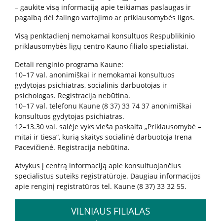
– gaukite visą informaciją apie teikiamas paslaugas ir
pagalbą dėl žalingo vartojimo ar priklausomybės ligos.
Kita pagalba Lietuvoje
Visą penktadienį nemokamai konsultuos Respublikinio
Valstybinės įstaigos
priklausomybės ligų centro Kauno filialo specialistai.
Detali renginio programa Kaune:
10–17 val. anonimiškai ir nemokamai konsultuos
Nevyriausybinės organizacijos
gydytojas psichiatras, socialinis darbuotojas ir
psichologas. Registracija nebūtina.
10–17 val. telefonu Kaune (8 37) 33 74 37 anonimiškai
Priklausomybių konsultantai
konsultuos gydytojas psichiatras.
12–13.30 val. salėje vyks vieša paskaita „Priklausomybė –
mitai ir tiesa“, kurią skaitys socialinė darbuotoja Irena
Žemo slenksčio paslaugos
Pacevičienė. Registracija nebūtina.
Atvykus į centrą informaciją apie konsultuojančius
CRAFT specialistų konsultacijos
specialistus suteiks registratūroje. Daugiau informacijos
apie renginį registratūros tel. Kaune (8 37) 33 32 55.
Informacija tėvams
VILNIAUS FILIALAS