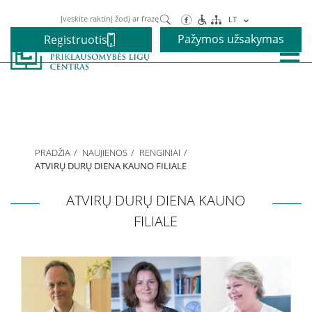
Paieška
LT
Pažymos užsakymas
Registruotis
Paslaugos
Alkoholio priklausomybės gydymas
PRADŽIA
NAUJIENOS
RENGINIAI
Narkotikų priklausomybės gydymas
ATVIRŲ DURŲ DIENA KAUNO FILIALE
ATVIRŲ DURŲ DIENA KAUNO
Nikotino priklausomybės gydymas
FILIALE
Elgesio priklausomybės gydymas
Vaikams ir paaugliams