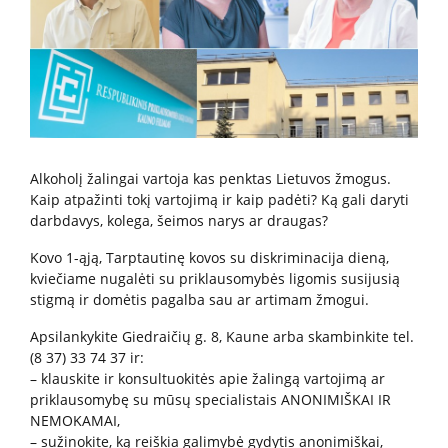
Paslaugos artimiesiems
Mokamos paslaugos
Paslaugos apmokamos iš PSD fondo
Alkoholį žalingai vartoja kas penktas Lietuvos žmogus.
Kaip atpažinti tokį vartojimą ir kaip padėti? Ką gali daryti
darbdavys, kolega, šeimos narys ar draugas?
Kitos paslaugos
Kovo 1-ąją, Tarptautinę kovos su diskriminacija dieną,
Pažymų išdavimas
kviečiame nugalėti su priklausomybės ligomis susijusią
Anoniminės paslaugos
stigmą ir domėtis pagalba sau ar artimam žmogui.
Nedarbingumo pažymėjimas
Apsilankykite Giedraičių g. 8, Kaune arba skambinkite tel.
Apsvaigimo nustatymas ir biologinių terpių paėmimas
(8 37) 33 74 37 ir:
Remisijos patvirtinimas
– klauskite ir konsultuokitės apie žalingą vartojimą ar
priklausomybę su mūsų specialistais ANONIMIŠKAI IR
Mokymai specialistams
NEMOKAMAI,
– sužinokite, ką reiškia galimybė gydytis anonimiškai,