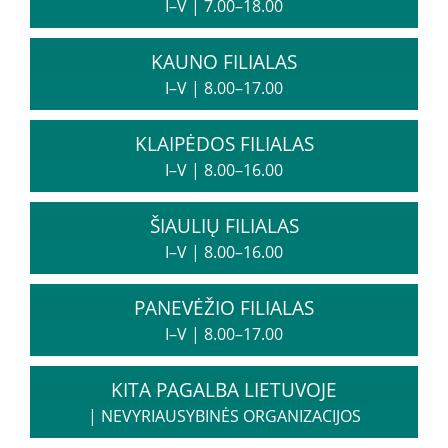
I–V
|
7.00–18.00
Informacija psichikos sveikatos centrams
KAUNO FILIALAS
I–V
|
8.00–17.00
Projektai
KLAIPĖDOS FILIALAS
Naujienos
I–V
|
8.00–16.00
Apie paslaugas
ŠIAULIŲ FILIALAS
Tyrimai
I–V
|
8.00–16.00
PANEVĖŽIO FILIALAS
Renginiai
I–V
|
8.00–17.00
Įvykiai
KITA PAGALBA LIETUVOJE
|
NEVYRIAUSYBINĖS ORGANIZACIJOS