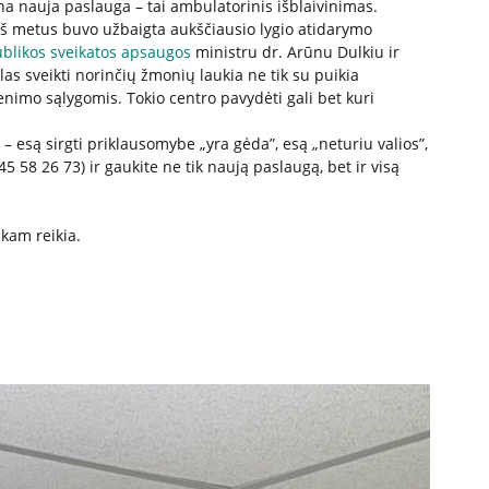
na nauja paslauga – tai ambulatorinis išblaivinimas.
rieš metus buvo užbaigta aukščiausio lygio atidarymo
blikos sveikatos apsaugos
ministru dr. Arūnu Dulkiu ir
las sveikti norinčių žmonių laukia ne tik su puikia
enimo sąlygomis. Tokio centro pavydėti gali bet kuri
– esą sirgti priklausomybe „yra gėda”, esą „neturiu valios”,
45 58 26 73) ir gaukite ne tik naują paslaugą, bet ir visą
 kam reikia.