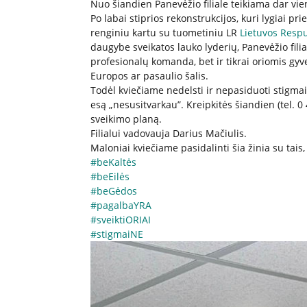
Nuo šiandien Panevėžio filiale teikiama dar vie
Po labai stiprios rekonstrukcijos, kuri lygiai p
renginiu kartu su tuometiniu LR
Lietuvos Respu
daugybe sveikatos lauko lyderių, Panevėžio filia
profesionalų komanda, bet ir tikrai oriomis gyv
Europos ar pasaulio šalis.
Todėl kviečiame nedelsti ir nepasiduoti stigmai 
esą „nesusitvarkau”. Kreipkitės šiandien (tel. 0 
sveikimo planą.
Filialui vadovauja Darius Mačiulis.
Maloniai kviečiame pasidalinti šia žinia su tais,
#beKaltės
#beEilės
#beGėdos
#pagalbaYRA
#sveiktiORIAI
#stigmaiNE