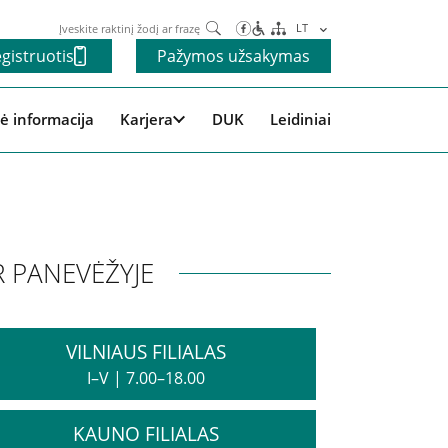
Paieška
LT
gistruotis
Pažymos užsakymas
ė informacija
Karjera
DUK
Leidiniai
R PANEVĖŽYJE
VILNIAUS FILIALAS
I–V
|
7.00–18.00
KAUNO FILIALAS