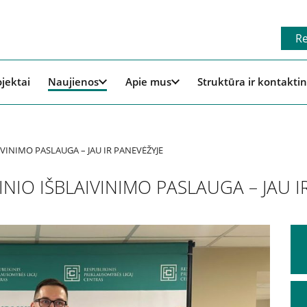
Re
ojektai
Naujienos
Apie mus
Struktūra ir kontaktin
VINIMO PASLAUGA – JAU IR PANEVĖŽYJE
IO IŠBLAIVINIMO PASLAUGA – JAU I