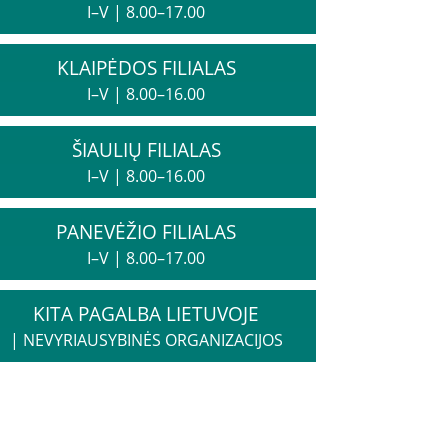
I–V
|
8.00–17.00
KLAIPĖDOS FILIALAS
I–V
|
8.00–16.00
ŠIAULIŲ FILIALAS
I–V
|
8.00–16.00
PANEVĖŽIO FILIALAS
I–V
|
8.00–17.00
KITA PAGALBA LIETUVOJE
|
NEVYRIAUSYBINĖS ORGANIZACIJOS